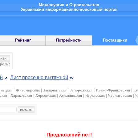
Металлургия и Строительство
Украинский информационно-поисковый портал
Рейтинг
Потребности
Поставщики
ароль?
ий
Лист просечно-вытяжной
нецкая
|
Житомирская
|
Закарпатская
|
Запорожская
|
Ивано-Франковская
|
Ки
ская
|
Харьковская
|
Херсонская
|
Хмельницкая
|
Черкасская
|
Черниговская
|
Ч
Предложений нет!