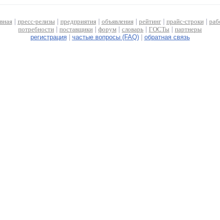
авная
|
пресс-релизы
|
предприятия
|
объявления
|
рейтинг
|
прайс-строки
|
раб
потребности
|
поставщики
|
форум
|
словарь
|
ГОСТы
|
партнеры
регистрация
|
частые вопросы (FAQ)
|
обратная связь