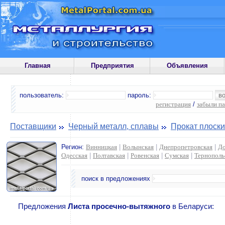
Главная
Предприятия
Объявления
пользователь:
пароль:
регистрация
/
забыли п
Поставщики
Черный металл, сплавы
Прокат плоск
Регион:
Винницкая
|
Волынская
|
Днепропетровская
|
До
Одесская
|
Полтавская
|
Ровенская
|
Сумская
|
Тернополь
поиск в предложениях
Предложения
Листа просечно-вытяжного
в Беларуси: