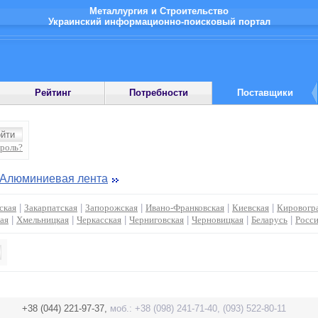
Металлургия и Строительство
Украинский информационно-поисковый портал
Рейтинг
Потребности
Поставщики
ароль?
Алюминиевая лента
ская
|
Закарпатская
|
Запорожская
|
Ивано-Франковская
|
Киевская
|
Кировогр
ая
|
Хмельницкая
|
Черкасская
|
Черниговская
|
Черновицкая
|
Беларусь
|
Росс
+38 (044) 221-97-37,
моб.: +38 (098) 241-71-40, (093) 522-80-11