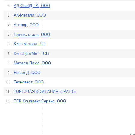
АД СнабД.І.А, ООО
2.
АК-Металл, ООО
3.
Алтаир, ООО
4.
Гермес сталь, ООО
5.
Киев-металл, ЧП
6.
КиевЦветМет, ТОВ
7.
Металл Плюс, ООО
8.
Ренал-Д, ООО
9.
Техновест, ООО
10.
ТОРГОВАЯ КОМПАНИЯ «ГРАНТ»
11.
ТСК Комплект Сервис, ООО
12.
гл