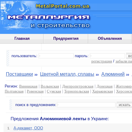
Главная
Предприятия
Объявления
пользователь:
пароль:
регистрация
/
забыли п
Поставщики
Цветной металл, сплавы
Алюминий
Регион:
Винницкая
|
Волынская
|
Днепропетровская
|
Донецкая
|
Житомир
Полтавская
|
Ровенская
|
Сумская
|
Тернопольская
|
Харьковская
|
Херсонск
поиск в предложениях
Предложения
Алюминиевой ленты
в Украине:
А-декамет, ООО
1.