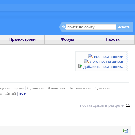
Прайс-строки
Форум
Работа
все поставщики
лого поставщиков
добавить поставщика
адская
|
Крым
|
Луганская
|
Львовская
|
Николаевская
|
Одесская
|
ия
|
Китай
|
все
поставщиков в разделе:
12