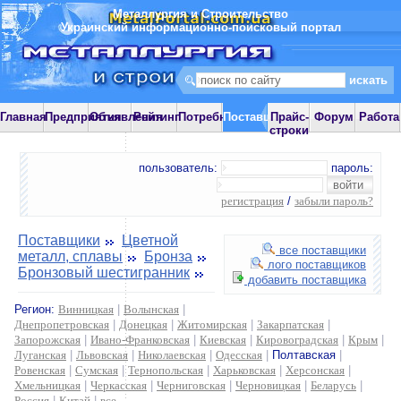
Металлургия и Строительство
Украинский информационно-поисковый портал
Главная
Предприятия
Объявления
Рейтинг
Потребности
Поставщики
Прайс-
Форум
Работа
строки
пользователь:
пароль:
регистрация
/
забыли пароль?
Поставщики
Цветной
все поставщики
металл, сплавы
Бронза
лого поставщиков
Бронзовый шестигранник
добавить поставщика
Регион:
Винницкая
|
Волынская
|
Днепропетровская
|
Донецкая
|
Житомирская
|
Закарпатская
|
Запорожская
|
Ивано-Франковская
|
Киевская
|
Кировоградская
|
Крым
|
Луганская
|
Львовская
|
Николаевская
|
Одесская
|
Полтавская
|
Ровенская
|
Сумская
|
Тернопольская
|
Харьковская
|
Херсонская
|
Хмельницкая
|
Черкасская
|
Черниговская
|
Черновицкая
|
Беларусь
|
Россия
|
Китай
|
все