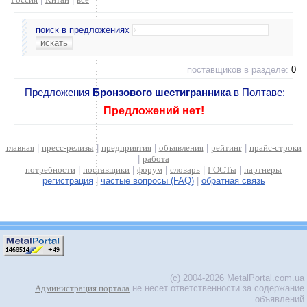
поиск в предложениях
поставщиков в разделе:
0
Предложения
Бронзового шестигранника
в Полтаве:
Предложений нет!
главная
|
пресс-релизы
|
предприятия
|
объявления
|
рейтинг
|
прайс-строки
|
работа
потребности
|
поставщики
|
форум
|
словарь
|
ГОСТы
|
партнеры
регистрация
|
частые вопросы (FAQ)
|
обратная связь
(c) 2004-2026 MetalPortal.com.ua
Администрация портала
не несет ответственности за содержание
объявлений