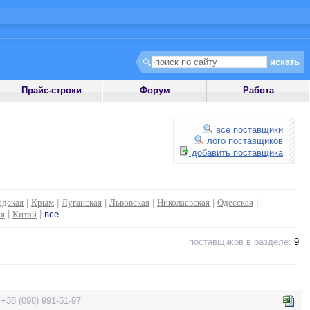
Прайс-строки
Форум
Работа
все поставщики
лого поставщиков
добавить поставщика
адская
|
Крым
|
Луганская
|
Львовская
|
Николаевская
|
Одесская
|
ия
|
Китай
|
все
поставщиков в разделе:
9
 +38 (098) 991-51-97