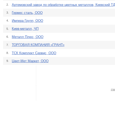
Артемовский завод по обработке цветных металлов, Киевский Т
2.
Гермес сталь, ООО
3.
Импера Групп, ООО
4.
Киев-металл, ЧП
5.
Металл Плюс, ООО
6.
ТОРГОВАЯ КОМПАНИЯ «ГРАНТ»
7.
ТСК Комплект Сервис, ООО
8.
Цвет-Мет Маркет, ООО
9.
гл