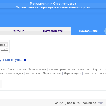
Металлургия и Строительство
Украинский информационно-поисковый портал
Рейтинг
Потребности
Поставщики
ароль?
унная втулка
ская
|
Закарпатская
|
Запорожская
|
Ивано-Франковская
|
Киевская
|
Кировогр
ая
|
Хмельницкая
|
Черкасская
|
Черниговская
|
Черновицкая
|
Беларусь
|
Росс
+38 (044) 586-59-62, 586-59-63,
моб.: