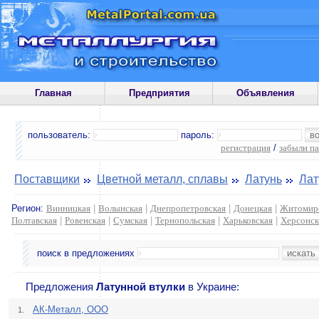
Главная
Предприятия
Объявления
пользователь:
пароль:
регистрация
/
забыли п
Поставщики
Цветной металл, сплавы
Латунь
Лат
Регион:
Винницкая
|
Волынская
|
Днепропетровская
|
Донецкая
|
Житомир
Полтавская
|
Ровенская
|
Сумская
|
Тернопольская
|
Харьковская
|
Херсонск
поиск в предложениях
Предложения
Латунной втулки
в Украине:
АК-Металл, ООО
1.