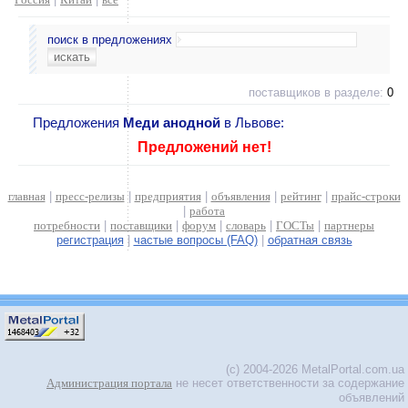
поиск в предложениях
поставщиков в разделе:
0
Предложения
Меди анодной
в Львове:
Предложений нет!
главная
|
пресс-релизы
|
предприятия
|
объявления
|
рейтинг
|
прайс-строки
|
работа
потребности
|
поставщики
|
форум
|
словарь
|
ГОСТы
|
партнеры
регистрация
|
частые вопросы (FAQ)
|
обратная связь
(c) 2004-2026 MetalPortal.com.ua
Администрация портала
не несет ответственности за содержание
объявлений