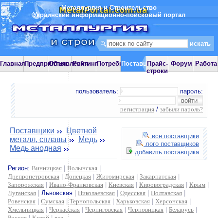
Металлургия и Строительство
Украинский информационно-поисковый портал
Главная
Предприятия
Объявления
Рейтинг
Потребности
Поставщики
Прайс-
Форум
Работа
строки
пользователь:
пароль:
регистрация
/
забыли пароль?
Поставщики
Цветной
все поставщики
металл, сплавы
Медь
лого поставщиков
Медь анодная
добавить поставщика
Регион:
Винницкая
|
Волынская
|
Днепропетровская
|
Донецкая
|
Житомирская
|
Закарпатская
|
Запорожская
|
Ивано-Франковская
|
Киевская
|
Кировоградская
|
Крым
|
Луганская
|
Львовская
|
Николаевская
|
Одесская
|
Полтавская
|
Ровенская
|
Сумская
|
Тернопольская
|
Харьковская
|
Херсонская
|
Хмельницкая
|
Черкасская
|
Черниговская
|
Черновицкая
|
Беларусь
|
Россия
|
Китай
|
все