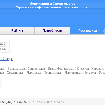
Металлургия и Строительство
Украинский информационно-поисковый портал
Рейтинг
Потребности
Поставщики
ароль?
ый круг
ская
|
Закарпатская
|
Запорожская
|
Ивано-Франковская
|
Киевская
|
Кировогр
кая
|
Хмельницкая
|
Черкасская
|
Черниговская
|
Черновицкая
|
Беларусь
|
Рос
+38 (057) 717-87-88,
моб.: +38 (099) 378-73-81