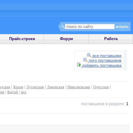
Прайс-строки
Форум
Работа
все поставщики
лого поставщиков
добавить поставщика
адская
|
Крым
|
Луганская
|
Львовская
|
Николаевская
|
Одесская
|
сия
|
Китай
|
все
поставщиков в разделе:
1