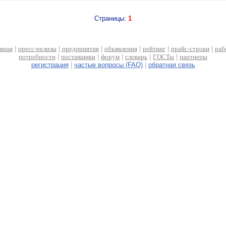
Страницы:
1
авная
|
пресс-релизы
|
предприятия
|
объявления
|
рейтинг
|
прайс-строки
|
раб
потребности
|
поставщики
|
форум
|
словарь
|
ГОСТы
|
партнеры
регистрация
|
частые вопросы (FAQ)
|
обратная связь