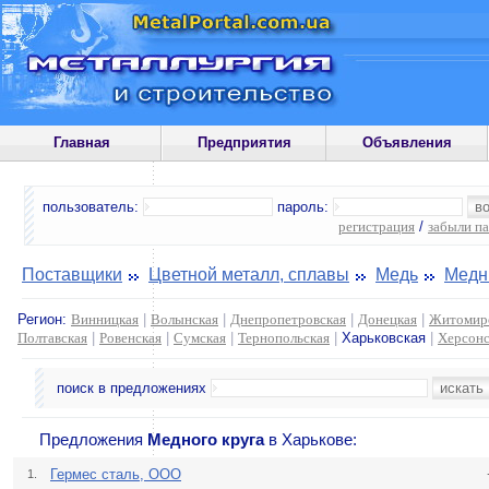
Главная
Предприятия
Объявления
пользователь:
пароль:
регистрация
/
забыли п
Поставщики
Цветной металл, сплавы
Медь
Медн
Регион:
Винницкая
|
Волынская
|
Днепропетровская
|
Донецкая
|
Житомир
Полтавская
|
Ровенская
|
Сумская
|
Тернопольская
|
Харьковская
|
Херсонс
поиск в предложениях
Предложения
Медного круга
в Харькове:
Гермес сталь, ООО
1.