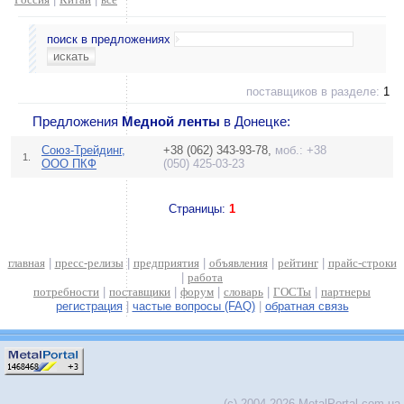
поиск в предложениях
поставщиков в разделе:
1
Предложения
Медной ленты
в Донецке:
Союз-Трейдинг,
+38 (062) 343-93-78,
моб.: +38
1.
ООО ПКФ
(050) 425-03-23
Страницы:
1
главная
|
пресс-релизы
|
предприятия
|
объявления
|
рейтинг
|
прайс-строки
|
работа
потребности
|
поставщики
|
форум
|
словарь
|
ГОСТы
|
партнеры
регистрация
|
частые вопросы (FAQ)
|
обратная связь
(c) 2004-2026 MetalPortal.com.ua