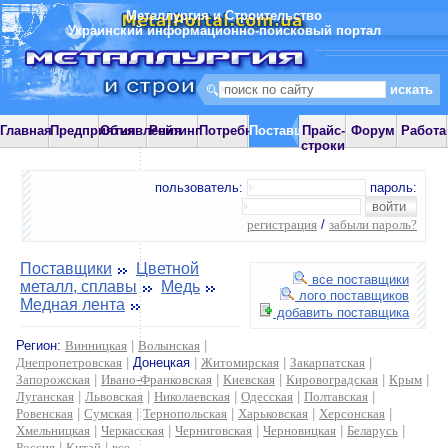
Металлургия и Строительство
Украинский информационно-поисковый портал
Главная
Предприятия
Объявления
Рейтинг
Потребности
Поставщики
Прайс-
Форум
Работа
строки
пользователь:
пароль:
регистрация
/
забыли пароль?
Поставщики
Цветной
все поставщики
металл, сплавы
Медь
лого поставщиков
Медная лента
добавить поставщика
Регион:
Винницкая
|
Волынская
|
Днепропетровская
|
Донецкая
|
Житомирская
|
Закарпатская
|
Запорожская
|
Ивано-Франковская
|
Киевская
|
Кировоградская
|
Крым
|
Луганская
|
Львовская
|
Николаевская
|
Одесская
|
Полтавская
|
Ровенская
|
Сумская
|
Тернопольская
|
Харьковская
|
Херсонская
|
Хмельницкая
|
Черкасская
|
Черниговская
|
Черновицкая
|
Беларусь
|
Россия
|
Китай
|
все