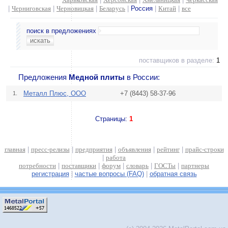
|
Черниговская
|
Черновицкая
|
Беларусь
|
Россия
|
Китай
|
все
поиск в предложениях
поставщиков в разделе:
1
Предложения
Медной плиты
в России:
Металл Плюс, ООО
+7 (8443) 58-37-96
1.
Страницы:
1
главная
|
пресс-релизы
|
предприятия
|
объявления
|
рейтинг
|
прайс-строки
|
работа
потребности
|
поставщики
|
форум
|
словарь
|
ГОСТы
|
партнеры
регистрация
|
частые вопросы (FAQ)
|
обратная связь