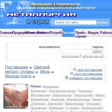
Металлургия и Строительство
Украинский информационно-поисковый портал
Главная
Предприятия
Объявления
Рейтинг
Потребности
Поставщики
Прайс-
Форум
Работа
строки
пользователь:
пароль:
регистрация
/
забыли пароль?
Поставщики
Цветной
все поставщики
металл, сплавы
Медь
лого поставщиков
Медная плита
добавить поставщика
Регион:
Винницкая
|
Волынская
|
Днепропетровская
|
Донецкая
|
Житомирская
|
Закарпатская
|
Запорожская
|
Ивано-
Франковская
|
Киевская
|
Кировоградская
|
Крым
|
Луганская
|
Львовская
|
Николаевская
|
Одесская
|
Полтавская
|
Ровенская
|
Сумская
|
Тернопольская
|
Харьковская
|
Херсонская
|
Хмельницкая
|
Черкасская