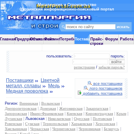
Металлургия и Строительство
Украинский информационно-поисковый портал
Главная
Предприятия
Объявления
Рейтинг
Потребности
Поставщики
Прайс-
Форум
Работа
строки
пользователь:
пароль:
регистрация
/
забыли пароль?
Поставщики
Цветной
все поставщики
металл, сплавы
Медь
лого поставщиков
Медная проволока
добавить поставщика
Регион:
Винницкая
|
Волынская
|
Днепропетровская
|
Донецкая
|
Житомирская
|
Закарпатская
|
Запорожская
|
Ивано-Франковская
|
Киевская
|
Кировоградская
|
Крым
|
Луганская
|
Львовская
|
Николаевская
|
Одесская
|
Полтавская
|
Ровенская
|
Сумская
|
Тернопольская
|
Харьковская
|
Херсонская
|
Хмельницкая
|
Черкасская
|
Черниговская
|
Черновицкая
|
Беларусь
|
Россия
|
Китай
|
все