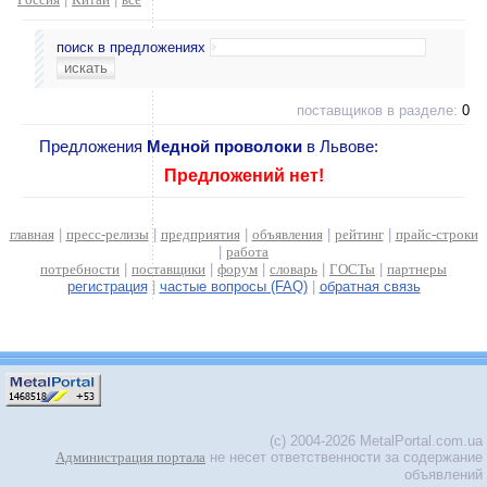
поиск в предложениях
поставщиков в разделе:
0
Предложения
Медной проволоки
в Львове:
Предложений нет!
главная
|
пресс-релизы
|
предприятия
|
объявления
|
рейтинг
|
прайс-строки
|
работа
потребности
|
поставщики
|
форум
|
словарь
|
ГОСТы
|
партнеры
регистрация
|
частые вопросы (FAQ)
|
обратная связь
(c) 2004-2026 MetalPortal.com.ua
Администрация портала
не несет ответственности за содержание
объявлений