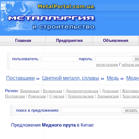
Главная
Предприятия
Объявления
пользователь:
пароль:
регистрация
/
забыли п
Поставщики
Цветной металл, сплавы
Медь
Медн
Регион:
Винницкая
|
Волынская
|
Днепропетровская
|
Донецкая
|
Житомир
Полтавская
|
Ровенская
|
Сумская
|
Тернопольская
|
Харьковская
|
Херсонск
поиск в предложениях
Предложения
Медного прута
в Китае: