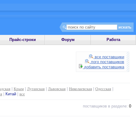
Прайс-строки
Форум
Работа
все поставщики
лого поставщиков
добавить поставщика
адская
|
Крым
|
Луганская
|
Львовская
|
Николаевская
|
Одесская
|
ия
|
Китай
|
все
поставщиков в разделе:
0