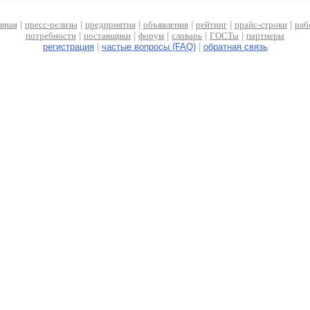
авная
|
пресс-релизы
|
предприятия
|
объявления
|
рейтинг
|
прайс-строки
|
раб
потребности
|
поставщики
|
форум
|
словарь
|
ГОСТы
|
партнеры
регистрация
|
частые вопросы (FAQ)
|
обратная связь