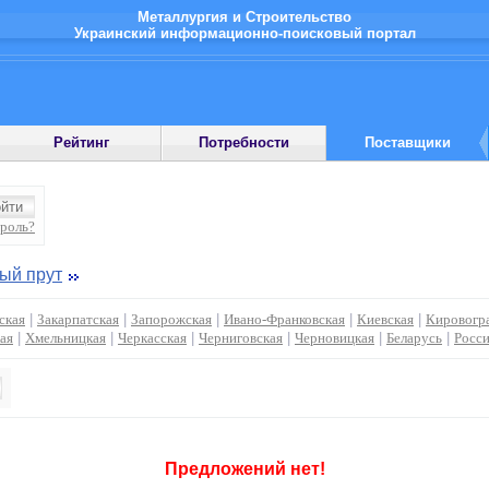
Металлургия и Строительство
Украинский информационно-поисковый портал
Рейтинг
Потребности
Поставщики
ароль?
ый прут
ская
|
Закарпатская
|
Запорожская
|
Ивано-Франковская
|
Киевская
|
Кировогр
ая
|
Хмельницкая
|
Черкасская
|
Черниговская
|
Черновицкая
|
Беларусь
|
Росс
Предложений нет!