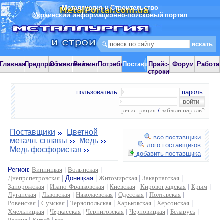
Металлургия и Строительство
Украинский информационно-поисковый портал
Главная
Предприятия
Объявления
Рейтинг
Потребности
Поставщики
Прайс-
Форум
Работа
строки
пользователь:
пароль:
регистрация
/
забыли пароль?
Поставщики
Цветной
все поставщики
металл, сплавы
Медь
лого поставщиков
Медь фосфористая
добавить поставщика
Регион:
Винницкая
|
Волынская
|
Днепропетровская
|
Донецкая
|
Житомирская
|
Закарпатская
|
Запорожская
|
Ивано-Франковская
|
Киевская
|
Кировоградская
|
Крым
|
Луганская
|
Львовская
|
Николаевская
|
Одесская
|
Полтавская
|
Ровенская
|
Сумская
|
Тернопольская
|
Харьковская
|
Херсонская
|
Хмельницкая
|
Черкасская
|
Черниговская
|
Черновицкая
|
Беларусь
|
Россия
|
Китай
|
все