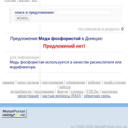
поиск в предложениях
поставщиков в разделе:
0
Предложения
Меди фосфористой
в Донецке:
Предложений нет!
для информации:
Медь фосфористая используется в качестве раскислителя или
модификатора.
главная
|
пресс-релизы
|
предприятия
|
объявления
|
рейтинг
|
прайс-строки
|
работа
потребности
|
поставщики
|
форум
|
словарь
|
ГОСТы
|
партнеры
регистрация
|
частые вопросы (FAQ)
|
обратная связь
(c) 2004-2026 MetalPortal.com.ua