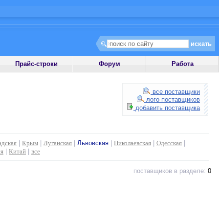
Прайс-строки
Форум
Работа
все поставщики
лого поставщиков
добавить поставщика
адская
|
Крым
|
Луганская
|
Львовская
|
Николаевская
|
Одесская
|
ия
|
Китай
|
все
поставщиков в разделе:
0