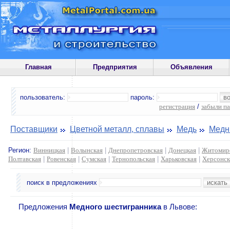
Главная
Предприятия
Объявления
пользователь:
пароль:
регистрация
/
забыли п
Поставщики
Цветной металл, сплавы
Медь
Медн
Регион:
Винницкая
|
Волынская
|
Днепропетровская
|
Донецкая
|
Житомир
Полтавская
|
Ровенская
|
Сумская
|
Тернопольская
|
Харьковская
|
Херсонск
поиск в предложениях
Предложения
Медного шестигранника
в Львове: