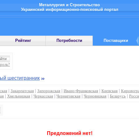
Металлургия и Строительство
Украинский информационно-поисковый портал
Рейтинг
Потребности
Поставщики
ароль?
ый шестигранник
ская
|
Закарпатская
|
Запорожская
|
Ивано-Франковская
|
Киевская
|
Кировогр
ая
|
Хмельницкая
|
Черкасская
|
Черниговская
|
Черновицкая
|
Беларусь
|
Росс
Предложений нет!