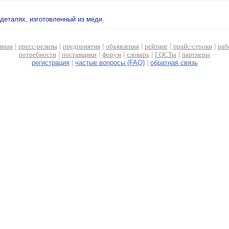
деталях, изготовленный из меди.
авная
|
пресс-релизы
|
предприятия
|
объявления
|
рейтинг
|
прайс-строки
|
раб
потребности
|
поставщики
|
форум
|
словарь
|
ГОСТы
|
партнеры
регистрация
|
частые вопросы (FAQ)
|
обратная связь