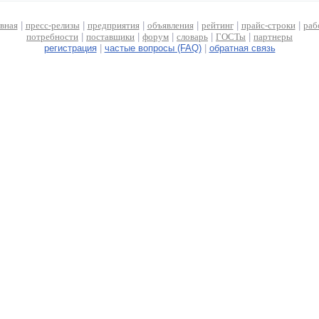
авная
|
пресс-релизы
|
предприятия
|
объявления
|
рейтинг
|
прайс-строки
|
раб
потребности
|
поставщики
|
форум
|
словарь
|
ГОСТы
|
партнеры
регистрация
|
частые вопросы (FAQ)
|
обратная связь