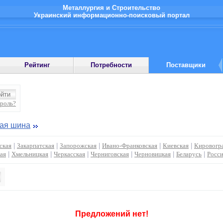
Металлургия и Строительство
Украинский информационно-поисковый портал
Рейтинг
Потребности
Поставщики
ароль?
ая шина
ская
|
Закарпатская
|
Запорожская
|
Ивано-Франковская
|
Киевская
|
Кировогр
ая
|
Хмельницкая
|
Черкасская
|
Черниговская
|
Черновицкая
|
Беларусь
|
Росс
Предложений нет!