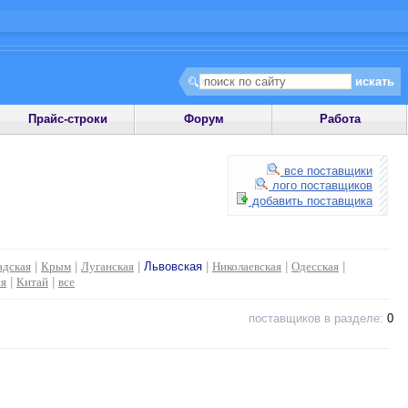
Прайс-строки
Форум
Работа
все поставщики
лого поставщиков
добавить поставщика
адская
|
Крым
|
Луганская
|
Львовская
|
Николаевская
|
Одесская
|
ия
|
Китай
|
все
поставщиков в разделе:
0