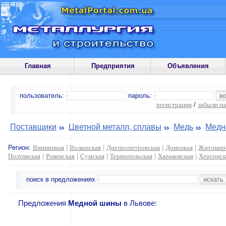
Главная
Предприятия
Объявления
пользователь:
пароль:
регистрация
/
забыли п
Поставщики
Цветной металл, сплавы
Медь
Медн
Регион:
Винницкая
|
Волынская
|
Днепропетровская
|
Донецкая
|
Житомир
Полтавская
|
Ровенская
|
Сумская
|
Тернопольская
|
Харьковская
|
Херсонск
поиск в предложениях
Предложения
Медной шины
в Львове: