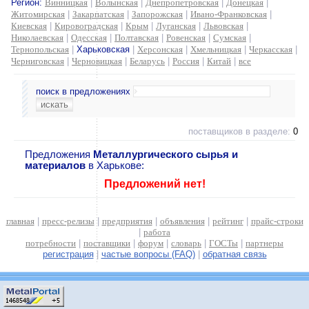
Регион:
Винницкая
|
Волынская
|
Днепропетровская
|
Донецкая
|
Житомирская
|
Закарпатская
|
Запорожская
|
Ивано-Франковская
|
Киевская
|
Кировоградская
|
Крым
|
Луганская
|
Львовская
|
Николаевская
|
Одесская
|
Полтавская
|
Ровенская
|
Сумская
|
Тернопольская
|
Харьковская
|
Херсонская
|
Хмельницкая
|
Черкасская
|
Черниговская
|
Черновицкая
|
Беларусь
|
Россия
|
Китай
|
все
поиск в предложениях
поставщиков в разделе:
0
Предложения
Металлургического сырья и
материалов
в Харькове:
Предложений нет!
главная
|
пресс-релизы
|
предприятия
|
объявления
|
рейтинг
|
прайс-строки
|
работа
потребности
|
поставщики
|
форум
|
словарь
|
ГОСТы
|
партнеры
регистрация
|
частые вопросы (FAQ)
|
обратная связь