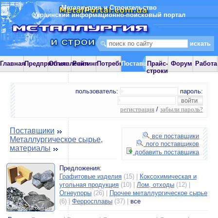
Металлургия и Строительство
Украинский информационно-поисковый портал
Главная
Предприятия
Объявления
Рейтинг
Потребности
Поставщики
Прайс-
Форум
Работа
строки
пользователь:
пароль:
регистрация
/
забыли пароль?
Поставщики
все поставщики
Металлургическое сырье,
лого поставщиков
материалы
добавить поставщика
Предложения:
Графитовые изделия
(15) |
Коксохимическая и
угольная продукция
(10) |
Лом, отходы
(12) |
Огнеупоры
(26) |
Прочее металлургическое сырье
(6) |
Ферросплавы
(37) |
все