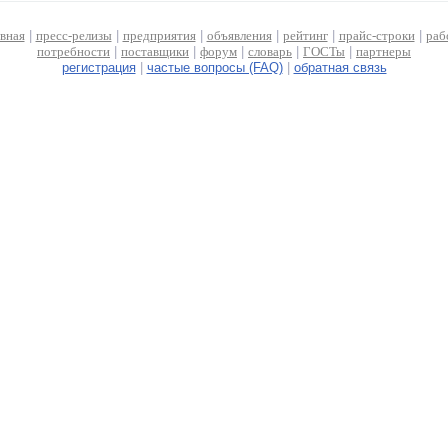
авная
|
пресс-релизы
|
предприятия
|
объявления
|
рейтинг
|
прайс-строки
|
раб
потребности
|
поставщики
|
форум
|
словарь
|
ГОСТы
|
партнеры
регистрация
|
частые вопросы (FAQ)
|
обратная связь