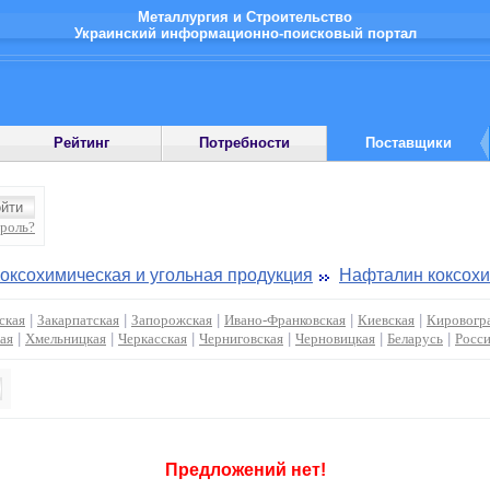
Металлургия и Строительство
Украинский информационно-поисковый портал
Рейтинг
Потребности
Поставщики
ароль?
оксохимическая и угольная продукция
Нафталин коксох
ская
|
Закарпатская
|
Запорожская
|
Ивано-Франковская
|
Киевская
|
Кировогр
ая
|
Хмельницкая
|
Черкасская
|
Черниговская
|
Черновицкая
|
Беларусь
|
Росс
Предложений нет!