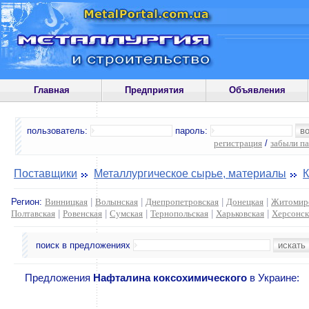
Главная
Предприятия
Объявления
пользователь:
пароль:
регистрация
/
забыли п
Поставщики
Металлургическое сырье, материалы
К
Регион:
Винницкая
|
Волынская
|
Днепропетровская
|
Донецкая
|
Житомир
Полтавская
|
Ровенская
|
Сумская
|
Тернопольская
|
Харьковская
|
Херсонск
поиск в предложениях
Предложения
Нафталина коксохимического
в Украине: