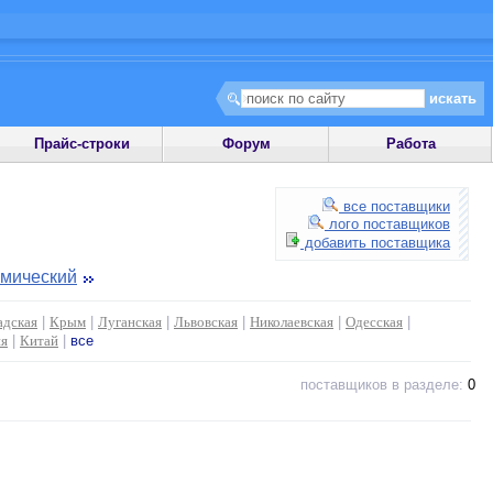
Прайс-строки
Форум
Работа
все поставщики
лого поставщиков
добавить поставщика
имический
адская
|
Крым
|
Луганская
|
Львовская
|
Николаевская
|
Одесская
|
ия
|
Китай
|
все
поставщиков в разделе:
0