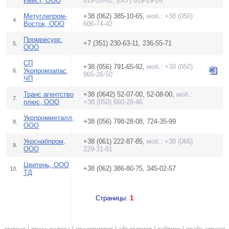
Ивест, ООО
619-28-82, (067) 619-29-24
Метуглепром-
+38 (062) 385-10-65,
моб.: +38 (050)
4.
Восток, ООО
606-74-42
Промресурс,
+7 (351) 230-63-11, 236-55-71
5.
ООО
СП
+38 (056) 791-65-92,
моб.: +38 (050)
Укрпромзапас,
6.
965-26-50
ЧП
Транс агентство
+38 (0642) 52-07-00, 52-08-00,
моб.:
7.
плюс, ООО
+38 (050) 660-28-46
Укрпромметалл,
+38 (056) 798-28-08, 724-35-99
8.
ООО
Укрснабпром,
+38 (061) 222-87-85,
моб.: +38 (066)
9.
ООО
229-31-81
Цвитень, ООО
+38 (062) 386-80-75, 345-02-57
10.
ТД
Страницы:
1
главная
|
пресс-релизы
|
предприятия
|
объявления
|
рейтинг
|
прайс-строки