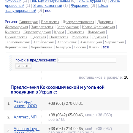
коксовый
(1) |
Пек каменноугольный
(0) |
Уголь бурый
(1) |
Уголь
древесный
(1) |
Уголь каменный
(1) |
Формалин
(0) |
Шлак
гранулированный
(0) |
все
Регион:
Винницкая
|
Волынская
|
Днепропетровская
|
Донецкая
|
Житомирская
|
Закарпатская
|
Запорожская
|
Ивано-Франковская
|
Киевская
|
Кировоградская
|
Крым
|
Луганская
|
Львовская
|
Николаевская
|
Одесская
|
Полтавская
|
Ровенская
|
Сумская
|
Тернопольская
|
Харьковская
|
Херсонская
|
Хмельницкая
|
Черкасская
|
Черниговская
|
Черновицкая
|
Беларусь
|
Россия
|
Китай
|
все
поиск в предложениях
поставщиков в разделе:
10
Предложения
Коксохимической и угольной
продукции
в Украине:
Авангард-
+38 (061) 270-03-31
1.
инвест, ООО
+38 (0642) 65-00-46,
моб.: +38 (050)
Аллтекс, ЧП
2.
566-57-88
Арсенал-Груп-
+38 (061) 214-99-65,
моб.: +38 (067)
3.