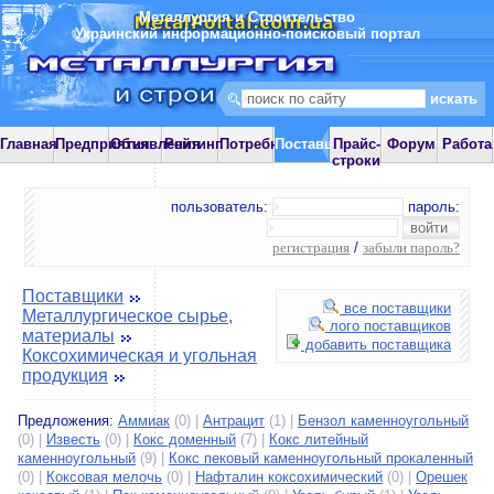
Металлургия и Строительство
Украинский информационно-поисковый портал
Главная
Предприятия
Объявления
Рейтинг
Потребности
Поставщики
Прайс-
Форум
Работа
строки
пользователь:
пароль:
регистрация
/
забыли пароль?
Поставщики
все поставщики
Металлургическое сырье,
лого поставщиков
материалы
добавить поставщика
Коксохимическая и угольная
продукция
Предложения:
Аммиак
(0) |
Антрацит
(1) |
Бензол каменноугольный
(0) |
Известь
(0) |
Кокс доменный
(7) |
Кокс литейный
каменноугольный
(9) |
Кокс пековый каменноугольный прокаленный
(0) |
Коксовая мелочь
(0) |
Нафталин коксохимический
(0) |
Орешек