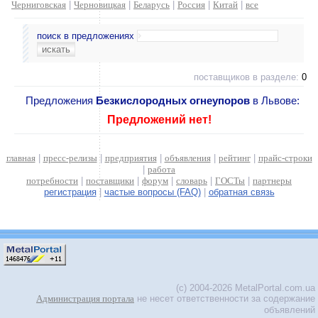
Черниговская
|
Черновицкая
|
Беларусь
|
Россия
|
Китай
|
все
поиск в предложениях
поставщиков в разделе:
0
Предложения
Безкислородных огнеупоров
в Львове:
Предложений нет!
главная
|
пресс-релизы
|
предприятия
|
объявления
|
рейтинг
|
прайс-строки
|
работа
потребности
|
поставщики
|
форум
|
словарь
|
ГОСТы
|
партнеры
регистрация
|
частые вопросы (FAQ)
|
обратная связь
(c) 2004-2026 MetalPortal.com.ua
Администрация портала
не несет ответственности за содержание
объявлений