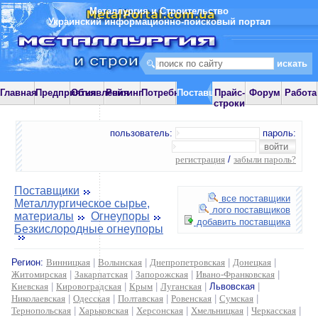
Металлургия и Строительство
Украинский информационно-поисковый портал
Главная
Предприятия
Объявления
Рейтинг
Потребности
Поставщики
Прайс-
Форум
Работа
строки
пользователь:
пароль:
регистрация
/
забыли пароль?
Поставщики
все поставщики
Металлургическое сырье,
лого поставщиков
материалы
Огнеупоры
добавить поставщика
Безкислородные огнеупоры
Регион:
Винницкая
|
Волынская
|
Днепропетровская
|
Донецкая
|
Житомирская
|
Закарпатская
|
Запорожская
|
Ивано-Франковская
|
Киевская
|
Кировоградская
|
Крым
|
Луганская
|
Львовская
|
Николаевская
|
Одесская
|
Полтавская
|
Ровенская
|
Сумская
|
Тернопольская
|
Харьковская
|
Херсонская
|
Хмельницкая
|
Черкасская
|