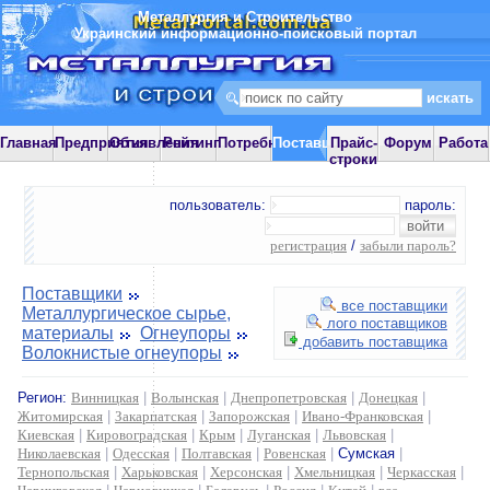
Металлургия и Строительство
Украинский информационно-поисковый портал
Главная
Предприятия
Объявления
Рейтинг
Потребности
Поставщики
Прайс-
Форум
Работа
строки
пользователь:
пароль:
регистрация
/
забыли пароль?
Поставщики
все поставщики
Металлургическое сырье,
лого поставщиков
материалы
Огнеупоры
добавить поставщика
Волокнистые огнеупоры
Регион:
Винницкая
|
Волынская
|
Днепропетровская
|
Донецкая
|
Житомирская
|
Закарпатская
|
Запорожская
|
Ивано-Франковская
|
Киевская
|
Кировоградская
|
Крым
|
Луганская
|
Львовская
|
Николаевская
|
Одесская
|
Полтавская
|
Ровенская
|
Сумская
|
Тернопольская
|
Харьковская
|
Херсонская
|
Хмельницкая
|
Черкасская
|