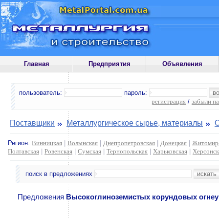
Главная
Предприятия
Объявления
пользователь:
пароль:
регистрация
/
забыли п
Поставщики
Металлургическое сырье, материалы
Регион:
Винницкая
|
Волынская
|
Днепропетровская
|
Донецкая
|
Житомир
Полтавская
|
Ровенская
|
Сумская
|
Тернопольская
|
Харьковская
|
Херсонск
поиск в предложениях
Предложения
Высокоглиноземистых корундовых огне