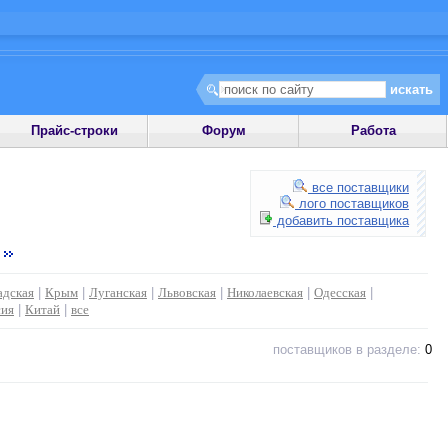
Прайс-строки
Форум
Работа
все поставщики
лого поставщиков
добавить поставщика
адская
|
Крым
|
Луганская
|
Львовская
|
Николаевская
|
Одесская
|
сия
|
Китай
|
все
поставщиков в разделе:
0