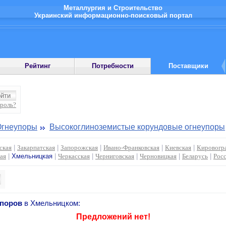
Металлургия и Строительство
Украинский информационно-поисковый портал
Рейтинг
Потребности
Поставщики
ароль?
Огнеупоры
Высокоглиноземистые корундовые огнеупоры
ская
|
Закарпатская
|
Запорожская
|
Ивано-Франковская
|
Киевская
|
Кировогр
ая
|
Хмельницкая
|
Черкасская
|
Черниговская
|
Черновицкая
|
Беларусь
|
Рос
упоров
в Хмельницком:
Предложений нет!