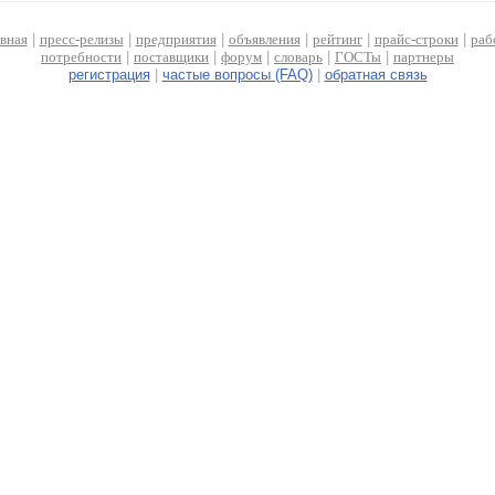
авная
|
пресс-релизы
|
предприятия
|
объявления
|
рейтинг
|
прайс-строки
|
раб
потребности
|
поставщики
|
форум
|
словарь
|
ГОСТы
|
партнеры
регистрация
|
частые вопросы (FAQ)
|
обратная связь