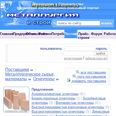
Металлургия и Строительство
Украинский информационно-поисковый портал
Главная
Предприятия
Объявления
Рейтинг
Потребности
Поставщики
Прайс-
Форум
Работа
строки
пользователь:
пароль:
регистрация
/
забыли пароль?
Поставщики
все поставщики
Металлургическое сырье,
лого поставщиков
материалы
Огнеупоры
добавить поставщика
Предложения:
Алюмосиликатные огнеупоры
(4) |
Безкислородные огнеупоры
(1) |
Безобжиговые
огнеупоры
(3) |
Волокнистые огнеупоры
(4) |
Высокоглиноземистые корундовые огнеупоры
(5) |
Высокоглиноземистые огнеупоры
(3) |
Динасовые
огнеупоры
(3) |
Карбидкремниевые огнеупоры
(4) |