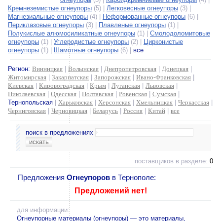
Кремнеземистые огнеупоры
(5) |
Легковесные огнеупоры
(3) |
Магнезиальные огнеупоры
(4) |
Неформованные огнеупоры
(6) |
Периклазовые огнеупоры
(3) |
Плавленые огнеупоры
(1) |
Полукислые алюмосиликатные огнеупоры
(1) |
Смолодоломитовые
огнеупоры
(1) |
Углеродистые огнеупоры
(2) |
Цирконистые
огнеупоры
(1) |
Шамотные огнеупоры
(6) |
все
Регион:
Винницкая
|
Волынская
|
Днепропетровская
|
Донецкая
|
Житомирская
|
Закарпатская
|
Запорожская
|
Ивано-Франковская
|
Киевская
|
Кировоградская
|
Крым
|
Луганская
|
Львовская
|
Николаевская
|
Одесская
|
Полтавская
|
Ровенская
|
Сумская
|
Тернопольская
|
Харьковская
|
Херсонская
|
Хмельницкая
|
Черкасская
|
Черниговская
|
Черновицкая
|
Беларусь
|
Россия
|
Китай
|
все
поиск в предложениях
поставщиков в разделе:
0
Предложения
Огнеупоров
в Тернополе:
Предложений нет!
для информации:
Огнеупорные материалы (огнеупоры) — это материалы,