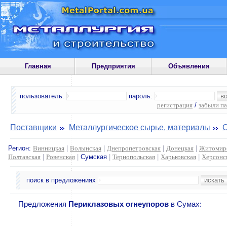
Главная
Предприятия
Объявления
пользователь:
пароль:
регистрация
/
забыли п
Поставщики
Металлургическое сырье, материалы
Регион:
Винницкая
|
Волынская
|
Днепропетровская
|
Донецкая
|
Житомир
Полтавская
|
Ровенская
|
Сумская
|
Тернопольская
|
Харьковская
|
Херсонс
поиск в предложениях
Предложения
Периклазовых огнеупоров
в Сумах: