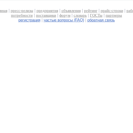
авная
|
пресс-релизы
|
предприятия
|
объявления
|
рейтинг
|
прайс-строки
|
раб
потребности
|
поставщики
|
форум
|
словарь
|
ГОСТы
|
партнеры
регистрация
|
частые вопросы (FAQ)
|
обратная связь