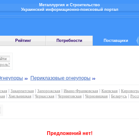
Металлургия и Строительство
Украинский информационно-поисковый портал
Рейтинг
Потребности
Поставщики
ароль?
Огнеупоры
Периклазовые огнеупоры
ская
|
Закарпатская
|
Запорожская
|
Ивано-Франковская
|
Киевская
|
Кировогр
кая
|
Хмельницкая
|
Черкасская
|
Черниговская
|
Черновицкая
|
Беларусь
|
Росс
Предложений нет!