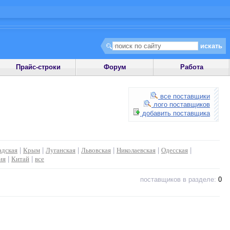
Прайс-строки
Форум
Работа
все поставщики
лого поставщиков
добавить поставщика
адская
|
Крым
|
Луганская
|
Львовская
|
Николаевская
|
Одесская
|
ия
|
Китай
|
все
поставщиков в разделе:
0