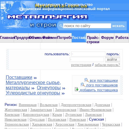
Металлургия и Строительство
Украинский информационно-поисковый портал
Главная
Предприятия
Объявления
Рейтинг
Потребности
Поставщики
Прайс-
Форум
Работа
строки
пользователь:
пароль:
регистрация
/
забыли пароль?
Поставщики
все поставщики
Металлургическое сырье,
лого поставщиков
материалы
Огнеупоры
добавить поставщика
Углеродистые огнеупоры
Регион:
Винницкая
|
Волынская
|
Днепропетровская
|
Донецкая
|
Житомирская
|
Закарпатская
|
Запорожская
|
Ивано-Франковская
|
Киевская
|
Кировоградская
|
Крым
|
Луганская
|
Львовская
|
Николаевская
|
Одесская
|
Полтавская
|
Ровенская
|
Сумская
|
Тернопольская
|
Харьковская
|
Херсонская
|
Хмельницкая
|
Черкасская
|