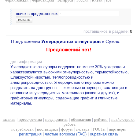
Черниговская
|
Черновицкая
|
Беларусь
|
Россия
|
Китай
|
все
поиск в предложениях
поставщиков в разделе:
0
Предложения
Углеродистых огнеупоров
в Сумах:
Предложений нет!
для информации:
Углеродистые огнеупоры содержат не менее 30% углерода и
характеризуются высокими огнеупорностью, термостойкостью,
шлакоустойчивостью, теплопроводностью и
электропроводностью. Углеродистые огнеупоры можно
разделить на две группы — коксовые огнеупоры, состоящие в
основном из углеродистых материалов (кокса и других), и
графитовые огнеупоры, содержащие графит и глинистые
материалы.
главная
|
пресс-релизы
|
предприятия
|
объявления
|
рейтинг
|
прайс-строки
|
работа
потребности
|
поставщики
|
форум
|
словарь
|
ГОСТы
|
партнеры
регистрация
|
частые вопросы (FAQ)
|
обратная связь