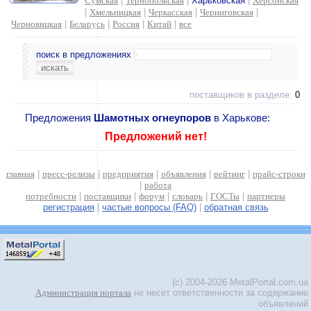
Сумская
|
Тернопольская
|
Харьковская
|
Херсонская
|
Хмельницкая
|
Черкасская
|
Черниговская
|
Черновицкая
|
Беларусь
|
Россия
|
Китай
|
все
поиск в предложениях
поставщиков в разделе:
0
Предложения
Шамотных огнеупоров
в Харькове:
Предложений нет!
главная
|
пресс-релизы
|
предприятия
|
объявления
|
рейтинг
|
прайс-строки
|
работа
потребности
|
поставщики
|
форум
|
словарь
|
ГОСТы
|
партнеры
регистрация
|
частые вопросы (FAQ)
|
обратная связь
(c) 2004-2026 MetalPortal.com.ua
Администрация портала
не несет ответственности за содержание
объявлений