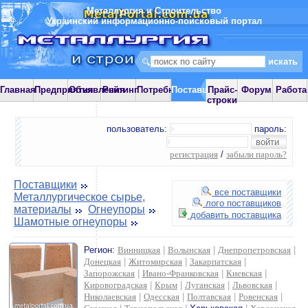
Металлургия и Строительство
Украинский информационно-поисковый портал
Главная
Предприятия
Объявления
Рейтинг
Потребности
Поставщики
Прайс-
Форум
Работа
строки
пользователь:
пароль:
регистрация
/
забыли пароль?
Поставщики
все поставщики
Металлургическое сырье,
лого поставщиков
материалы
Огнеупоры
добавить поставщика
Шамотные огнеупоры
Регион:
Винницкая
|
Волынская
|
Днепропетровская
|
Донецкая
|
Житомирская
|
Закарпатская
|
Запорожская
|
Ивано-Франковская
|
Киевская
|
Кировоградская
|
Крым
|
Луганская
|
Львовская
|
Николаевская
|
Одесская
|
Полтавская
|
Ровенская
|