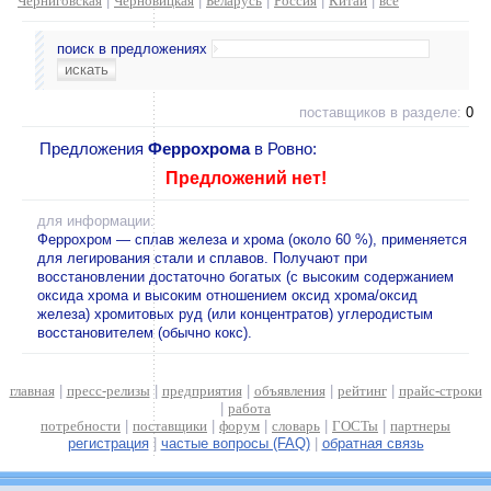
Черниговская
|
Черновицкая
|
Беларусь
|
Россия
|
Китай
|
все
поиск в предложениях
поставщиков в разделе:
0
Предложения
Феррохрома
в Ровно:
Предложений нет!
для информации:
Феррохром — сплав железа и хрома (около 60 %), применяется
для легирования стали и сплавов. Получают при
восстановлении достаточно богатых (с высоким содержанием
оксида хрома и высоким отношением оксид хрома/оксид
железа) хромитовых руд (или концентратов) углеродистым
восстановителем (обычно кокс).
главная
|
пресс-релизы
|
предприятия
|
объявления
|
рейтинг
|
прайс-строки
|
работа
потребности
|
поставщики
|
форум
|
словарь
|
ГОСТы
|
партнеры
регистрация
|
частые вопросы (FAQ)
|
обратная связь