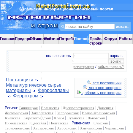
Металлургия и Строительство
Украинский информационно-поисковый портал
Главная
Предприятия
Объявления
Рейтинг
Потребности
Поставщики
Прайс-
Форум
Работа
строки
пользователь:
пароль:
регистрация
/
забыли пароль?
Поставщики
все поставщики
Металлургическое сырье,
лого поставщиков
материалы
Ферросплавы
добавить поставщика
Феррохром
Регион:
Винницкая
|
Волынская
|
Днепропетровская
|
Донецкая
|
Житомирская
|
Закарпатская
|
Запорожская
|
Ивано-Франковская
|
Киевская
|
Кировоградская
|
Крым
|
Луганская
|
Львовская
|
Николаевская
|
Одесская
|
Полтавская
|
Ровенская
|
Сумская
|
Тернопольская
|
Харьковская
|
Херсонская
|
Хмельницкая
|
Черкасская
|