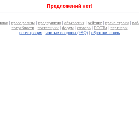
Предложений нет!
авная
|
пресс-релизы
|
предприятия
|
объявления
|
рейтинг
|
прайс-строки
|
раб
потребности
|
поставщики
|
форум
|
словарь
|
ГОСТы
|
партнеры
регистрация
|
частые вопросы (FAQ)
|
обратная связь