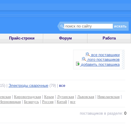
Прайс-строки
Форум
Работа
все поставщики
лого поставщиков
добавить поставщика
15) |
Электроды сварочные
(79) |
все
евская
|
Кировоградская
|
Крым
|
Луганская
|
Львовская
|
Николаевская
|
Черновицкая
|
Беларусь
|
Россия
|
Китай
|
все
поставщиков в разделе:
0