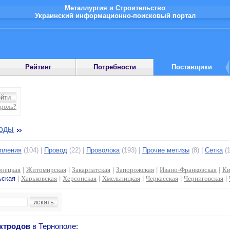
Металлургия и Строительство
Украинский информационно-поисковый портал
Рейтинг
Потребности
Поставщики
ароль?
роды
епления
(104) |
Провод
(22) |
Проволока
(193) |
Прочие метизы
(8) |
Сетка
(1
нецкая
|
Житомирская
|
Закарпатская
|
Запорожская
|
Ивано-Франковская
|
Ки
ьская
|
Харьковская
|
Херсонская
|
Хмельницкая
|
Черкасская
|
Черниговская
|
ектродов
в Тернополе: