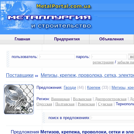
Главная
Предприятия
Объявления
пользователь:
пароль:
регистрация
/
забыли п
Поставщики
Метизы, крепеж, проволока, сетка, элект
Предложения:
Гвозди
(44) |
Крепеж
(33) |
Метизы, кр
Регион:
Винницкая
|
Волынская
|
Днепропетровская
|
До
Одесская
|
Полтавская
|
Ровенская
|
Сумская
|
Тернопол
поиск в предложениях
Предложения
Метизов, крепежа, проволоки, сетки и эл