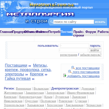
Металлургия и Строительство
Украинский информационно-поисковый портал
Главная
Предприятия
Объявления
Рейтинг
Потребности
Поставщики
Прайс-
Форум
Работа
строки
пользователь:
пароль:
регистрация
/
забыли пароль?
Поставщики
Метизы,
все поставщики
крепеж, проволока, сетка,
лого поставщиков
электроды
Крепеж
добавить поставщика
Гайка путевая
Регион:
Винницкая
|
Волынская
|
Днепропетровская
|
Донецкая
|
Житомирская
|
Закарпатская
|
Запорожская
|
Ивано-Франковская
|
Киевская
|
Кировоградская
|
Крым
|
Луганская
|
Львовская
|
Николаевская
|
Одесская
|
Полтавская
|
Ровенская
|
Сумская
|
Тернопольская
|
Харьковская
|
Херсонская
|
Хмельницкая
|
Черкасская
|