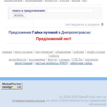
Черниговская
|
Черновицкая
|
Беларусь
|
Россия
|
Китай
|
все
поиск в предложениях
поставщиков в разделе:
0
Предложения
Гайки путевой
в Днепропетровске:
Предложений нет!
главная
|
пресс-релизы
|
предприятия
|
объявления
|
рейтинг
|
прайс-строки
|
работа
потребности
|
поставщики
|
форум
|
словарь
|
ГОСТы
|
партнеры
регистрация
|
частые вопросы (FAQ)
|
обратная связь
(c) 2004-2026 MetalPortal.com.ua
Администрация портала
не несет ответственности за содержание
объявлений