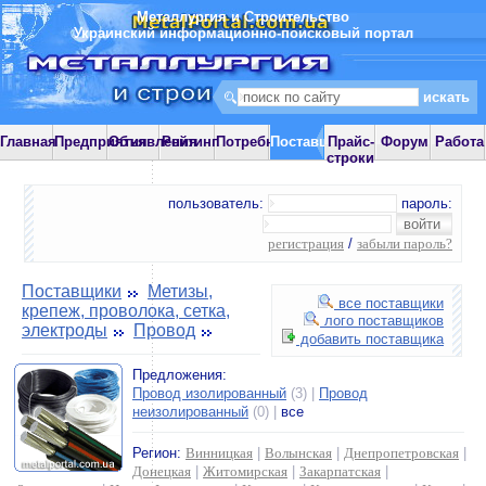
Металлургия и Строительство
Украинский информационно-поисковый портал
Главная
Предприятия
Объявления
Рейтинг
Потребности
Поставщики
Прайс-
Форум
Работа
строки
пользователь:
пароль:
регистрация
/
забыли пароль?
Поставщики
Метизы,
все поставщики
крепеж, проволока, сетка,
лого поставщиков
электроды
Провод
добавить поставщика
Предложения:
Провод изолированный
(3) |
Провод
неизолированный
(0) |
все
Регион:
Винницкая
|
Волынская
|
Днепропетровская
|
Донецкая
|
Житомирская
|
Закарпатская
|