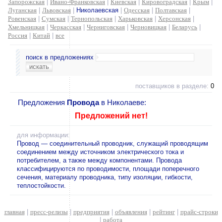
Запорожская
|
Ивано-Франковская
|
Киевская
|
Кировоградская
|
Крым
|
Луганская
|
Львовская
|
Николаевская
|
Одесская
|
Полтавская
|
Ровенская
|
Сумская
|
Тернопольская
|
Харьковская
|
Херсонская
|
Хмельницкая
|
Черкасская
|
Черниговская
|
Черновицкая
|
Беларусь
|
Россия
|
Китай
|
все
поиск в предложениях
поставщиков в разделе:
0
Предложения
Провода
в Николаеве:
Предложений нет!
для информации:
Провод — соединительный проводник, служащий проводящим
соединением между источником электрического тока и
потребителем, а также между компонентами. Провода
классифицируются по проводимости, площади поперечного
сечения, материалу проводника, типу изоляции, гибкости,
теплостойкости.
главная
|
пресс-релизы
|
предприятия
|
объявления
|
рейтинг
|
прайс-строки
|
работа