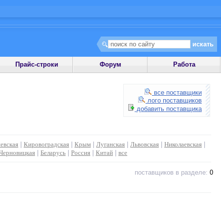
Прайс-строки
Форум
Работа
все поставщики
лого поставщиков
добавить поставщика
евская
|
Кировоградская
|
Крым
|
Луганская
|
Львовская
|
Николаевская
|
Черновицкая
|
Беларусь
|
Россия
|
Китай
|
все
поставщиков в разделе:
0