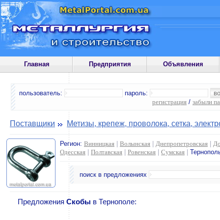
Главная
Предприятия
Объявления
пользователь:
пароль:
регистрация
/
забыли п
Поставщики
Метизы, крепеж, проволока, сетка, элект
Регион:
Винницкая
|
Волынская
|
Днепропетровская
|
До
Одесская
|
Полтавская
|
Ровенская
|
Сумская
|
Тернопол
поиск в предложениях
Предложения
Скобы
в Тернополе: