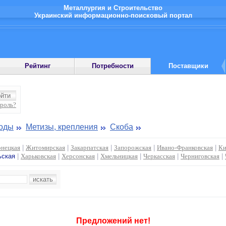
Металлургия и Строительство
Украинский информационно-поисковый портал
Рейтинг
Потребности
Поставщики
ароль?
роды
Метизы, крепления
Скоба
нецкая
|
Житомирская
|
Закарпатская
|
Запорожская
|
Ивано-Франковская
|
Ки
ьская
|
Харьковская
|
Херсонская
|
Хмельницкая
|
Черкасская
|
Черниговская
|
Предложений нет!