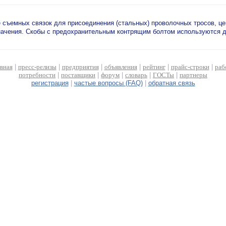
 съемных связок для присоединения (стальных) проволочных тросов, ц
ачения. Скобы с предохранительным контрящим болтом используются дл
авная
|
пресс-релизы
|
предприятия
|
объявления
|
рейтинг
|
прайс-строки
|
раб
потребности
|
поставщики
|
форум
|
словарь
|
ГОСТы
|
партнеры
регистрация
|
частые вопросы (FAQ)
|
обратная связь