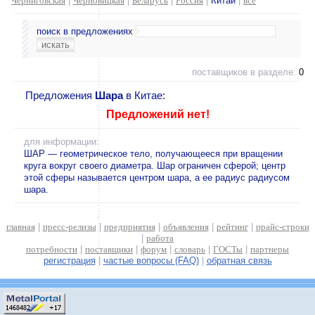
Черниговская
|
Черновицкая
|
Беларусь
|
Россия
|
Китай
|
все
поиск в предложениях
поставщиков в разделе:
0
Предложения
Шара
в Китае:
Предложений нет!
для информации:
ШАР — геометрическое тело, получающееся при вращении
круга вокруг своего диаметра. Шар ограничен сферой; центр
этой сферы называется центром шара, а ее радиус радиусом
шара.
главная
|
пресс-релизы
|
предприятия
|
объявления
|
рейтинг
|
прайс-строки
|
работа
потребности
|
поставщики
|
форум
|
словарь
|
ГОСТы
|
партнеры
регистрация
|
частые вопросы (FAQ)
|
обратная связь