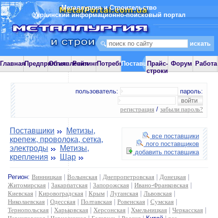
Металлургия и Строительство
Украинский информационно-поисковый портал
Главная
Предприятия
Объявления
Рейтинг
Потребности
Поставщики
Прайс-
Форум
Работа
строки
пользователь:
пароль:
регистрация
/
забыли пароль?
Поставщики
Метизы,
все поставщики
крепеж, проволока, сетка,
лого поставщиков
электроды
Метизы,
добавить поставщика
крепления
Шар
Регион:
Винницкая
|
Волынская
|
Днепропетровская
|
Донецкая
|
Житомирская
|
Закарпатская
|
Запорожская
|
Ивано-Франковская
|
Киевская
|
Кировоградская
|
Крым
|
Луганская
|
Львовская
|
Николаевская
|
Одесская
|
Полтавская
|
Ровенская
|
Сумская
|
Тернопольская
|
Харьковская
|
Херсонская
|
Хмельницкая
|
Черкасская
|