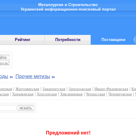
Металлургия и Строительство
Украинский информационно-поисковый портал
Рейтинг
Потребности
Поставщики
ароль?
роды
Прочие метизы
нецкая
|
Житомирская
|
Закарпатская
|
Запорожская
|
Ивано-Франковская
|
Ки
ьская
|
Харьковская
|
Херсонская
|
Хмельницкая
|
Черкасская
|
Черниговская
|
Предложений нет!