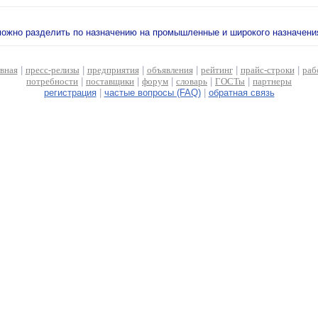
 можно разделить по назначению на промышленные и широкого назначени
авная
|
пресс-релизы
|
предприятия
|
объявления
|
рейтинг
|
прайс-строки
|
раб
потребности
|
поставщики
|
форум
|
словарь
|
ГОСТы
|
партнеры
регистрация
|
частые вопросы (FAQ)
|
обратная связь