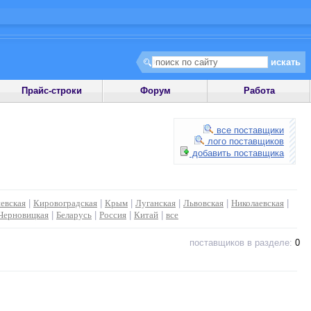
Прайс-строки
Форум
Работа
все поставщики
лого поставщиков
добавить поставщика
евская
|
Кировоградская
|
Крым
|
Луганская
|
Львовская
|
Николаевская
|
Черновицкая
|
Беларусь
|
Россия
|
Китай
|
все
поставщиков в разделе:
0