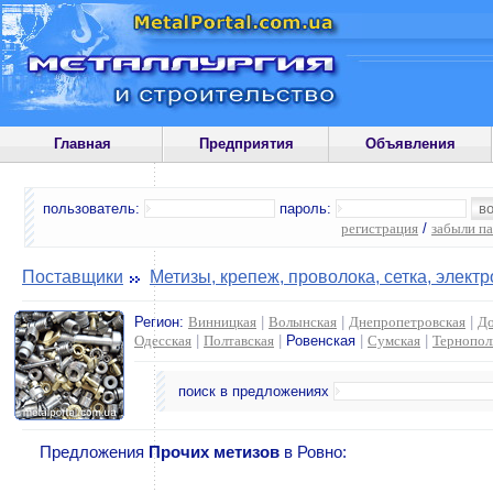
Главная
Предприятия
Объявления
пользователь:
пароль:
регистрация
/
забыли п
Поставщики
Метизы, крепеж, проволока, сетка, элект
Регион:
Винницкая
|
Волынская
|
Днепропетровская
|
До
Одесская
|
Полтавская
|
Ровенская
|
Сумская
|
Тернопол
поиск в предложениях
Предложения
Прочих метизов
в Ровно: