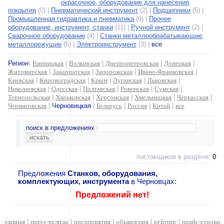
окрасочное, оборудование для нанесения
покрытия
(0) |
Пневматический инструмент
(2) |
Подшипники
(5) |
Промышленная гидравлика и пневматика
(0) |
Прочее
оборудование, инструмент, станки
(11) |
Ручной инструмент
(2) |
Сварочное оборудование
(4) |
Станки металлообрабатывающие,
металлорежущие
(5) |
Электроинструмент
(3) |
все
Регион:
Винницкая
|
Волынская
|
Днепропетровская
|
Донецкая
|
Житомирская
|
Закарпатская
|
Запорожская
|
Ивано-Франковская
|
Киевская
|
Кировоградская
|
Крым
|
Луганская
|
Львовская
|
Николаевская
|
Одесская
|
Полтавская
|
Ровенская
|
Сумская
|
Тернопольская
|
Харьковская
|
Херсонская
|
Хмельницкая
|
Черкасская
|
Черниговская
|
Черновицкая
|
Беларусь
|
Россия
|
Китай
|
все
поиск в предложениях
поставщиков в разделе:
0
Предложения
Станков, оборудования,
комплектующих, инструмента
в Черновцах:
Предложений нет!
главная
|
пресс-релизы
|
предприятия
|
объявления
|
рейтинг
|
прайс-строки