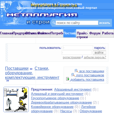
Металлургия и Строительство
Украинский информационно-поисковый портал
Главная
Предприятия
Объявления
Рейтинг
Потребности
Поставщики
Прайс-
Форум
Работа
строки
пользователь:
пароль:
регистрация
/
забыли пароль?
Поставщики
Станки,
все поставщики
оборудование,
лого поставщиков
комплектующие, инструмент
добавить поставщика
Предложения:
Абразивный инструмент
(5) |
Алмазный и режущий инструмент
(4) |
Грузоподъемное оборудование
(1) |
Деревообрабатывающее оборудование
(2) |
Конвейерное оборудование
(0) |
Литейное
оборудование
(3) |
Насосы
(3) |
Оборудование