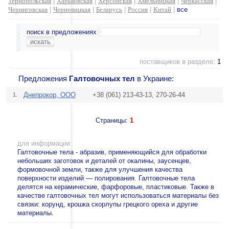
Тернопольская
|
Харьковская
|
Херсонская
|
Хмельницкая
|
Черкасская
|
Черниговская
|
Черновицкая
|
Беларусь
|
Россия
|
Китай
|
все
поиск в предложениях
поставщиков в разделе:
1
Предложения
Галтовочных тел
в Украине:
Днепрокор, ООО
+38 (061) 213-43-13, 270-26-44
1.
Страницы:
1
для информации:
Галтовочные тела - абразив, применяющийся для обработки
небольших заготовок и деталей от окалины, заусенцев,
формовочной земли, также для улучшения качества
поверхности изделий — полирования. Галтовочные тела
делятся на керамические, фарфоровые, пластиковые. Также в
качестве галтовочных тел могут использоваться материалы без
связки: корунд, крошка скорлупы грецкого ореха и другие
материалы.