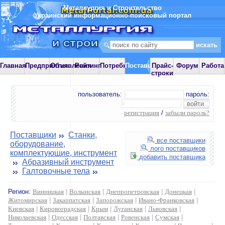
Металлургия и Строительство
Украинский информационно-поисковый портал
Главная
Предприятия
Объявления
Рейтинг
Потребности
Поставщики
Прайс-
Форум
Работа
строки
пользователь:
пароль:
регистрация
/
забыли пароль?
Поставщики
Станки,
все поставщики
оборудование,
лого поставщиков
комплектующие, инструмент
добавить поставщика
Абразивный инструмент
Галтовочные тела
Регион:
Винницкая
|
Волынская
|
Днепропетровская
|
Донецкая
|
Житомирская
|
Закарпатская
|
Запорожская
|
Ивано-Франковская
|
Киевская
|
Кировоградская
|
Крым
|
Луганская
|
Львовская
|
Николаевская
|
Одесская
|
Полтавская
|
Ровенская
|
Сумская
|