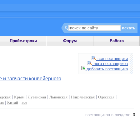
Прайс-строки
Форум
Работа
все поставщики
лого поставщиков
добавить поставщика
 и запчасти конвейерного
адская
|
Крым
|
Луганская
|
Львовская
|
Николаевская
|
Одесская
|
ия
|
Китай
|
все
поставщиков в разделе:
0