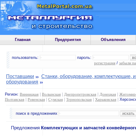
Главная
Предприятия
Объявления
пользователь:
пароль:
регистрация
/
забыли п
Поставщики
Станки, оборудование, комплектующие, 
оборудования
Регион:
Винницкая
|
Волынская
|
Днепропетровская
|
Донецкая
|
Житомир
Полтавская
|
Ровенская
|
Сумская
|
Тернопольская
|
Харьковская
|
Херсонс
поиск в предложениях
Предложения
Комплектующих и запчастей конвейерног