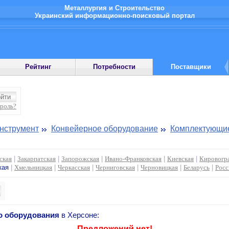
Металлургия и Строительство
Украинский информационно-поисковый портал
Рейтинг
Потребности
Поставщики
ароль?
инструмент
Конвейерное оборудование
Комплектующие
ская
|
Закарпатская
|
Запорожская
|
Ивано-Франковская
|
Киевская
|
Кировогр
кая
|
Хмельницкая
|
Черкасская
|
Черниговская
|
Черновицкая
|
Беларусь
|
Росс
о оборудования
в Херсоне:
Предложений нет!