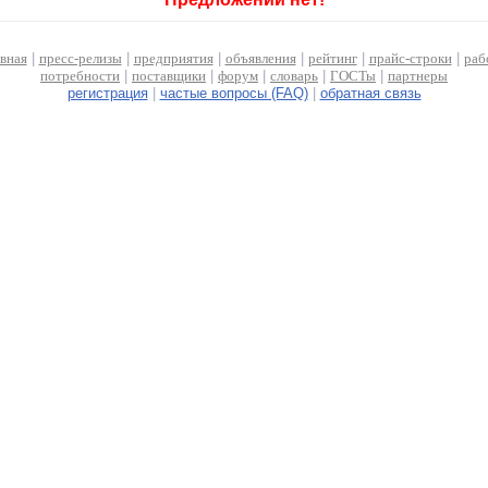
авная
|
пресс-релизы
|
предприятия
|
объявления
|
рейтинг
|
прайс-строки
|
раб
потребности
|
поставщики
|
форум
|
словарь
|
ГОСТы
|
партнеры
регистрация
|
частые вопросы (FAQ)
|
обратная связь