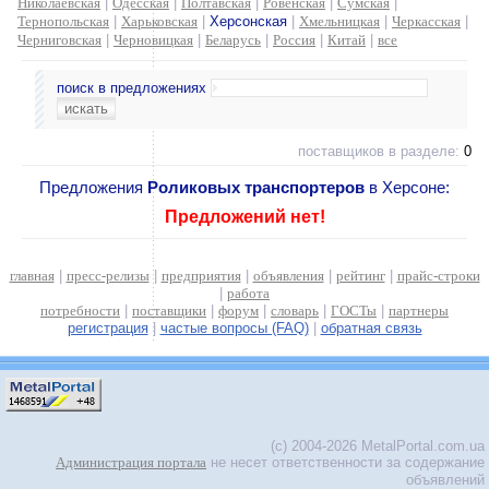
Николаевская
|
Одесская
|
Полтавская
|
Ровенская
|
Сумская
|
Тернопольская
|
Харьковская
|
Херсонская
|
Хмельницкая
|
Черкасская
|
Черниговская
|
Черновицкая
|
Беларусь
|
Россия
|
Китай
|
все
поиск в предложениях
поставщиков в разделе:
0
Предложения
Роликовых транспортеров
в Херсоне:
Предложений нет!
главная
|
пресс-релизы
|
предприятия
|
объявления
|
рейтинг
|
прайс-строки
|
работа
потребности
|
поставщики
|
форум
|
словарь
|
ГОСТы
|
партнеры
регистрация
|
частые вопросы (FAQ)
|
обратная связь
(c) 2004-2026 MetalPortal.com.ua
Администрация портала
не несет ответственности за содержание
объявлений