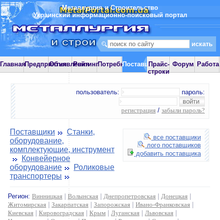
Металлургия и Строительство
Украинский информационно-поисковый портал
Главная
Предприятия
Объявления
Рейтинг
Потребности
Поставщики
Прайс-
Форум
Работа
строки
пользователь:
пароль:
регистрация
/
забыли пароль?
Поставщики
Станки,
все поставщики
оборудование,
лого поставщиков
комплектующие, инструмент
добавить поставщика
Конвейерное
оборудование
Роликовые
транспортеры
Регион:
Винницкая
|
Волынская
|
Днепропетровская
|
Донецкая
|
Житомирская
|
Закарпатская
|
Запорожская
|
Ивано-Франковская
|
Киевская
|
Кировоградская
|
Крым
|
Луганская
|
Львовская
|