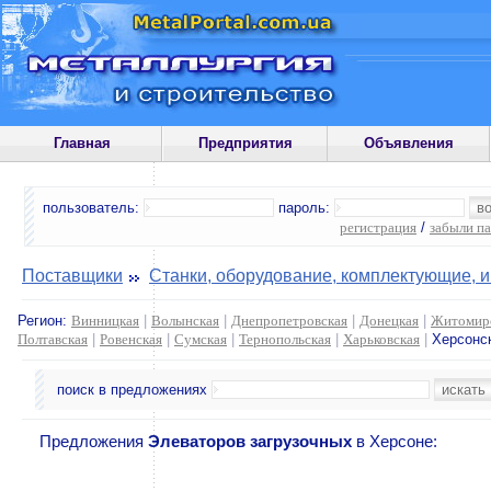
Главная
Предприятия
Объявления
пользователь:
пароль:
регистрация
/
забыли п
Поставщики
Станки, оборудование, комплектующие, 
Регион:
Винницкая
|
Волынская
|
Днепропетровская
|
Донецкая
|
Житомир
Полтавская
|
Ровенская
|
Сумская
|
Тернопольская
|
Харьковская
|
Херсонс
поиск в предложениях
Предложения
Элеваторов загрузочных
в Херсоне: