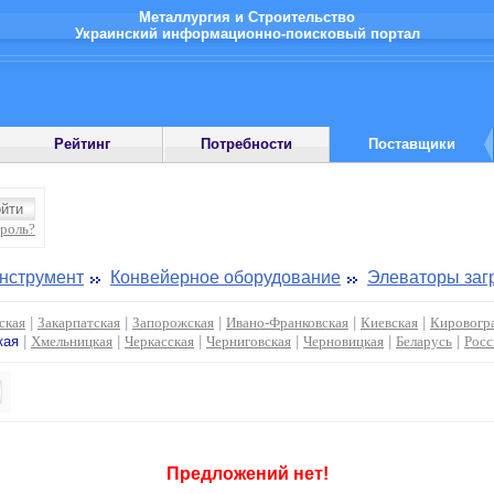
Металлургия и Строительство
Украинский информационно-поисковый портал
Рейтинг
Потребности
Поставщики
ароль?
инструмент
Конвейерное оборудование
Элеваторы заг
ская
|
Закарпатская
|
Запорожская
|
Ивано-Франковская
|
Киевская
|
Кировогр
кая
|
Хмельницкая
|
Черкасская
|
Черниговская
|
Черновицкая
|
Беларусь
|
Росс
Предложений нет!