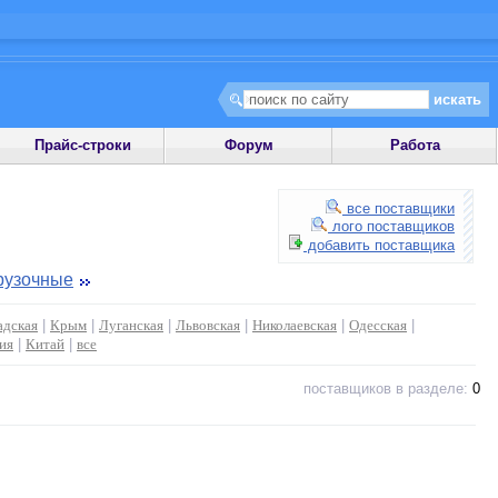
Прайс-строки
Форум
Работа
все поставщики
лого поставщиков
добавить поставщика
рузочные
адская
|
Крым
|
Луганская
|
Львовская
|
Николаевская
|
Одесская
|
ия
|
Китай
|
все
поставщиков в разделе:
0