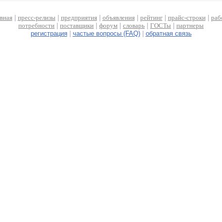
авная
|
пресс-релизы
|
предприятия
|
объявления
|
рейтинг
|
прайс-строки
|
раб
потребности
|
поставщики
|
форум
|
словарь
|
ГОСТы
|
партнеры
регистрация
|
частые вопросы (FAQ)
|
обратная связь