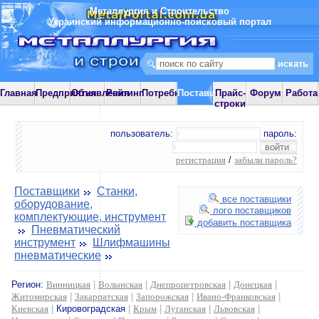
Металлургия и Строительство
Украинский информационно-поисковый портал
Главная
Предприятия
Объявления
Рейтинг
Потребности
Поставщики
Прайс-
Форум
Работа
строки
пользователь:
пароль:
регистрация
/
забыли пароль?
Поставщики
Станки,
все поставщики
оборудование,
лого поставщиков
комплектующие, инструмент
добавить поставщика
Пневматический
инструмент
Шлифмашины
пневматические
Регион:
Винницкая
|
Волынская
|
Днепропетровская
|
Донецкая
|
Житомирская
|
Закарпатская
|
Запорожская
|
Ивано-Франковская
|
Киевская
|
Кировоградская
|
Крым
|
Луганская
|
Львовская
|