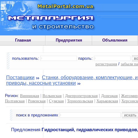
Главная
Предприятия
Объявления
пользователь:
пароль:
регистрация
/
забыли п
Поставщики
Станки, оборудование, комплектующие, 
приводы, насосные установки
Регион:
Винницкая
|
Волынская
|
Днепропетровская
|
Донецкая
|
Житомир
Полтавская
|
Ровенская
|
Сумская
|
Тернопольская
|
Харьковская
|
Херсонск
поиск в предложениях
Предложения
Гидростанций, гидравлических приводов,