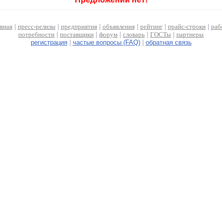
авная
|
пресс-релизы
|
предприятия
|
объявления
|
рейтинг
|
прайс-строки
|
раб
потребности
|
поставщики
|
форум
|
словарь
|
ГОСТы
|
партнеры
регистрация
|
частые вопросы (FAQ)
|
обратная связь