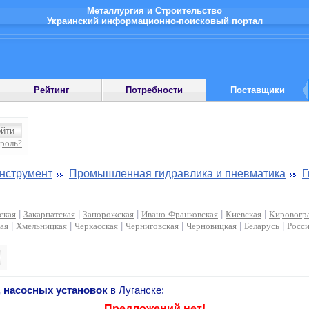
Металлургия и Строительство
Украинский информационно-поисковый портал
Рейтинг
Потребности
Поставщики
ароль?
инструмент
Промышленная гидравлика и пневматика
Г
ская
|
Закарпатская
|
Запорожская
|
Ивано-Франковская
|
Киевская
|
Кировогр
ая
|
Хмельницкая
|
Черкасская
|
Черниговская
|
Черновицкая
|
Беларусь
|
Росс
 насосных установок
в Луганске:
Предложений нет!