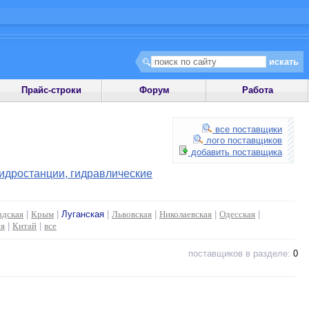
Прайс-строки
Форум
Работа
все поставщики
лого поставщиков
добавить поставщика
идростанции, гидравлические
адская
|
Крым
|
Луганская
|
Львовская
|
Николаевская
|
Одесская
|
ия
|
Китай
|
все
поставщиков в разделе:
0