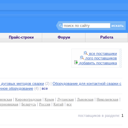
Прайс-строки
Форум
Работа
все поставщики
лого поставщиков
добавить поставщика
 дуговых методов сварки
(2) |
Оборудование для контактной сварки с
чное оборудование
(4) |
все
иевская
|
Кировоградская
|
Крым
|
Луганская
|
Львовская
|
Николаевская
|
ерновицкая
|
Беларусь
|
Россия
|
Китай
|
все
поставщиков в разделе:
1