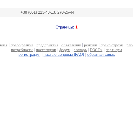
+38 (061) 213-43-13, 270-26-44
Страницы:
1
авная
|
пресс-релизы
|
предприятия
|
объявления
|
рейтинг
|
прайс-строки
|
раб
потребности
|
поставщики
|
форум
|
словарь
|
ГОСТы
|
партнеры
регистрация
|
частые вопросы (FAQ)
|
обратная связь