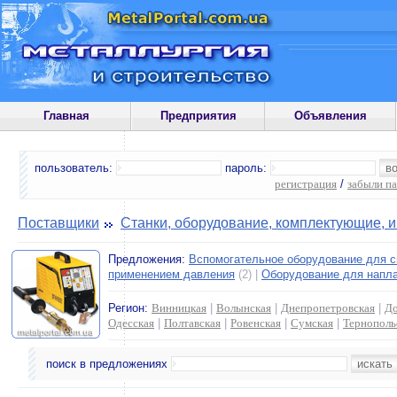
Главная
Предприятия
Объявления
пользователь:
пароль:
регистрация
/
забыли п
Поставщики
Станки, оборудование, комплектующие, 
Предложения:
Вспомогательное оборудование для с
применением давления
(2) |
Оборудование для напла
Регион:
Винницкая
|
Волынская
|
Днепропетровская
|
До
Одесская
|
Полтавская
|
Ровенская
|
Сумская
|
Тернополь
поиск в предложениях