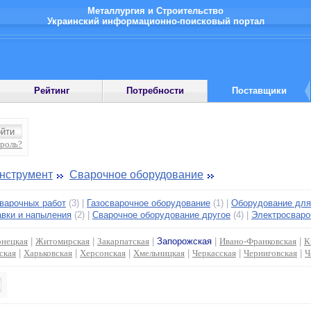
Металлургия и Строительство
Украинский информационно-поисковый портал
Рейтинг
Потребности
Поставщики
ароль?
инструмент
Сварочное оборудование
варочных работ
(3) |
Газосварочное оборудование
(1) |
Оборудование для
вки и напыления
(2) |
Сварочное оборудование другое
(4) |
Электросваро
нецкая
|
Житомирская
|
Закарпатская
|
Запорожская
|
Ивано-Франковская
|
К
ская
|
Харьковская
|
Херсонская
|
Хмельницкая
|
Черкасская
|
Черниговская
|
Ч