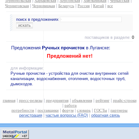
Тернопольская
|
Харьковская
|
Херсонская
|
Хмельницкая
|
Черкасская
|
Черниговская
|
Черновицкая
|
Беларусь
|
Россия
|
Китай
|
все
поиск в предложениях
поставщиков в разделе:
0
Предложения
Ручных прочисток
в Луганске:
Предложений нет!
для информации:
Ручные прочистки - устройства для очистки внутренних сетей
канализации, водоснабжения, отопления, водосточных труб,
дымоходов.
главная
|
пресс-релизы
|
предприятия
|
объявления
|
рейтинг
|
прайс-строки
|
работа
потребности
|
поставщики
|
форум
|
словарь
|
ГОСТы
|
партнеры
регистрация
|
частые вопросы (FAQ)
|
обратная связь