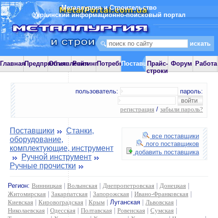
Металлургия и Строительство
Украинский информационно-поисковый портал
Главная
Предприятия
Объявления
Рейтинг
Потребности
Поставщики
Прайс-
Форум
Работа
строки
пользователь:
пароль:
регистрация
/
забыли пароль?
Поставщики
Станки,
все поставщики
оборудование,
лого поставщиков
комплектующие, инструмент
добавить поставщика
Ручной инструмент
Ручные прочистки
Регион:
Винницкая
|
Волынская
|
Днепропетровская
|
Донецкая
|
Житомирская
|
Закарпатская
|
Запорожская
|
Ивано-Франковская
|
Киевская
|
Кировоградская
|
Крым
|
Луганская
|
Львовская
|
Николаевская
|
Одесская
|
Полтавская
|
Ровенская
|
Сумская
|