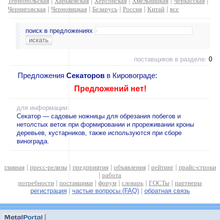
Тернопольская
|
Харьковская
|
Херсонская
|
Хмельницкая
|
Черкасская
|
Черниговская
|
Черновицкая
|
Беларусь
|
Россия
|
Китай
|
все
поиск в предложениях
поставщиков в разделе:
0
Предложения
Секаторов
в Кировограде:
Предложений нет!
для информации:
Секатор — садовые ножницы для обрезания побегов и
нетолстых веток при формировании и прореживании кроны
деревьев, кустарников, также используются при сборе
винограда.
главная
|
пресс-релизы
|
предприятия
|
объявления
|
рейтинг
|
прайс-строки
|
работа
потребности
|
поставщики
|
форум
|
словарь
|
ГОСТы
|
партнеры
регистрация
|
частые вопросы (FAQ)
|
обратная связь