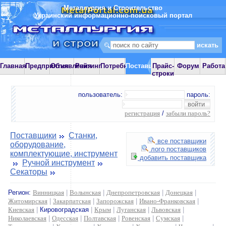
Металлургия и Строительство
Украинский информационно-поисковый портал
Главная
Предприятия
Объявления
Рейтинг
Потребности
Поставщики
Прайс-
Форум
Работа
строки
пользователь:
пароль:
регистрация
/
забыли пароль?
Поставщики
Станки,
все поставщики
оборудование,
лого поставщиков
комплектующие, инструмент
добавить поставщика
Ручной инструмент
Секаторы
Регион:
Винницкая
|
Волынская
|
Днепропетровская
|
Донецкая
|
Житомирская
|
Закарпатская
|
Запорожская
|
Ивано-Франковская
|
Киевская
|
Кировоградская
|
Крым
|
Луганская
|
Львовская
|
Николаевская
|
Одесская
|
Полтавская
|
Ровенская
|
Сумская
|