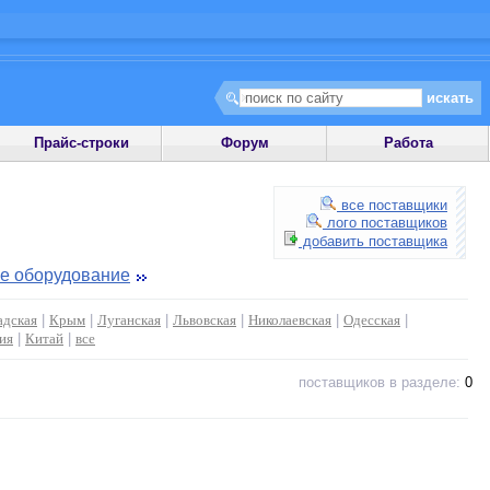
Прайс-строки
Форум
Работа
все поставщики
лого поставщиков
добавить поставщика
е оборудование
адская
|
Крым
|
Луганская
|
Львовская
|
Николаевская
|
Одесская
|
ия
|
Китай
|
все
поставщиков в разделе:
0