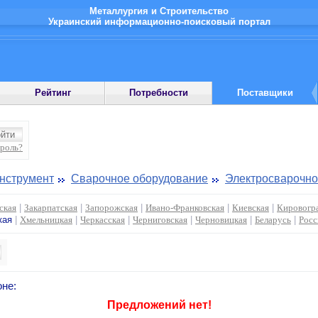
Металлургия и Строительство
Украинский информационно-поисковый портал
Рейтинг
Потребности
Поставщики
ароль?
инструмент
Сварочное оборудование
Электросварочно
ская
|
Закарпатская
|
Запорожская
|
Ивано-Франковская
|
Киевская
|
Кировогр
кая
|
Хмельницкая
|
Черкасская
|
Черниговская
|
Черновицкая
|
Беларусь
|
Росс
не:
Предложений нет!