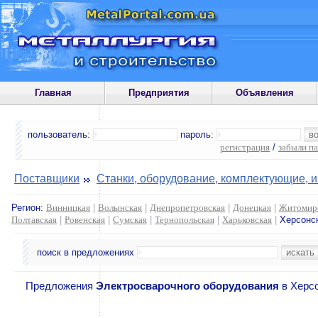
Главная
Предприятия
Объявления
пользователь:
пароль:
регистрация
/
забыли п
Поставщики
Станки, оборудование, комплектующие, 
Регион:
Винницкая
|
Волынская
|
Днепропетровская
|
Донецкая
|
Житомир
Полтавская
|
Ровенская
|
Сумская
|
Тернопольская
|
Харьковская
|
Херсонс
поиск в предложениях
Предложения
Электросварочного оборудования
в Херсо