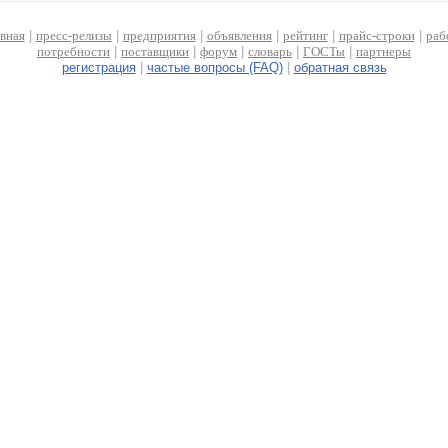
авная
|
пресс-релизы
|
предприятия
|
объявления
|
рейтинг
|
прайс-строки
|
раб
потребности
|
поставщики
|
форум
|
словарь
|
ГОСТы
|
партнеры
регистрация
|
частые вопросы (FAQ)
|
обратная связь