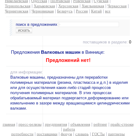
Николаевская
|
Одесская
|
Полтавская
|
Ровенская
|
Сумская
|
Тернопольская
|
Харьковская
|
Херсонская
|
Хмельницкая
|
Черкасская
|
Черниговская
|
Черновицкая
|
Беларусь
|
Россия
|
Китай
|
все
поиск в предложениях
поставщиков в разделе:
0
Предложения
Валковых машин
в Виннице:
Предложений нет!
для информации:
Валковые машины, предназначены для переработки
полимерных материалов (резина, пластмасса и д.п.) в изделия
или для осуществления каких-либо стадий процессов
получения полимерных материалов. В этих процессах
обрабатываемый материал подвергается деформированию или
измельчению в зазоре между вращающимися цилиндрическими
валками.
главная
|
пресс-релизы
|
предприятия
|
объявления
|
рейтинг
|
прайс-строки
|
работа
потребности
|
поставщики
|
форум
|
словарь
|
ГОСТы
|
партнеры