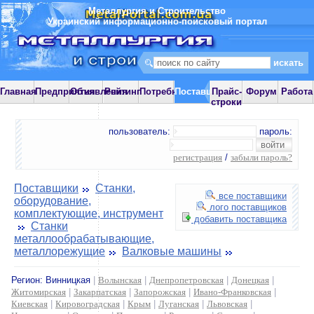
Металлургия и Строительство
Украинский информационно-поисковый портал
Главная
Предприятия
Объявления
Рейтинг
Потребности
Поставщики
Прайс-
Форум
Работа
строки
пользователь:
пароль:
регистрация
/
забыли пароль?
Поставщики
Станки,
все поставщики
оборудование,
лого поставщиков
комплектующие, инструмент
добавить поставщика
Станки
металлообрабатывающие,
металлорежущие
Валковые машины
Регион:
Винницкая
|
Волынская
|
Днепропетровская
|
Донецкая
|
Житомирская
|
Закарпатская
|
Запорожская
|
Ивано-Франковская
|
Киевская
|
Кировоградская
|
Крым
|
Луганская
|
Львовская
|