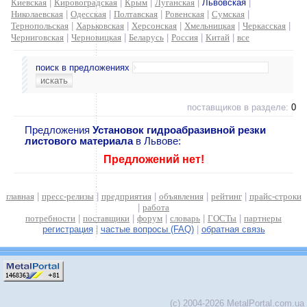
Киевская
|
Кировоградская
|
Крым
|
Луганская
|
Львовская
|
Николаевская
|
Одесская
|
Полтавская
|
Ровенская
|
Сумская
|
Тернопольская
|
Харьковская
|
Херсонская
|
Хмельницкая
|
Черкасская
|
Черниговская
|
Черновицкая
|
Беларусь
|
Россия
|
Китай
|
все
поиск в предложениях
поставщиков в разделе:
0
Предложения
Установок гидроабразивной резки
листового материала
в Львове:
Предложений нет!
главная
|
пресс-релизы
|
предприятия
|
объявления
|
рейтинг
|
прайс-строки
|
работа
потребности
|
поставщики
|
форум
|
словарь
|
ГОСТы
|
партнеры
регистрация
|
частые вопросы (FAQ)
|
обратная связь
(c) 2004-2026 MetalPortal.com.ua