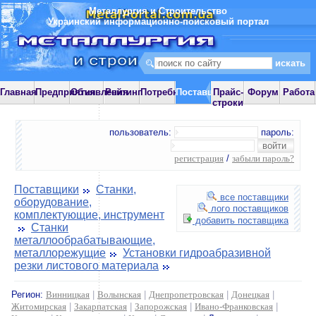
Металлургия и Строительство
Украинский информационно-поисковый портал
Главная
Предприятия
Объявления
Рейтинг
Потребности
Поставщики
Прайс-
Форум
Работа
строки
пользователь:
пароль:
регистрация
/
забыли пароль?
Поставщики
Станки,
все поставщики
оборудование,
лого поставщиков
комплектующие, инструмент
добавить поставщика
Станки
металлообрабатывающие,
металлорежущие
Установки гидроабразивной
резки листового материала
Регион:
Винницкая
|
Волынская
|
Днепропетровская
|
Донецкая
|
Житомирская
|
Закарпатская
|
Запорожская
|
Ивано-Франковская
|