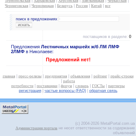
Тернопольская
|
Харьковская
|
Херсонская
|
Хмельницкая
|
Черкасская
|
Черниговская
|
Черновицкая
|
Беларусь
|
Россия
|
Китай
|
все
поиск в предложениях
поставщиков в разделе:
0
Предложения
Лестничных маршейх ж/б ЛМ ЛМФ
2ЛМФ
в Николаеве:
Предложений нет!
главная
|
пресс-релизы
|
предприятия
|
объявления
|
рейтинг
|
прайс-строки
|
работа
потребности
|
поставщики
|
форум
|
словарь
|
ГОСТы
|
партнеры
регистрация
|
частые вопросы (FAQ)
|
обратная связь
(c) 2004-2026 MetalPortal.com.ua
Администрация портала
не несет ответственности за содержание
объявлений