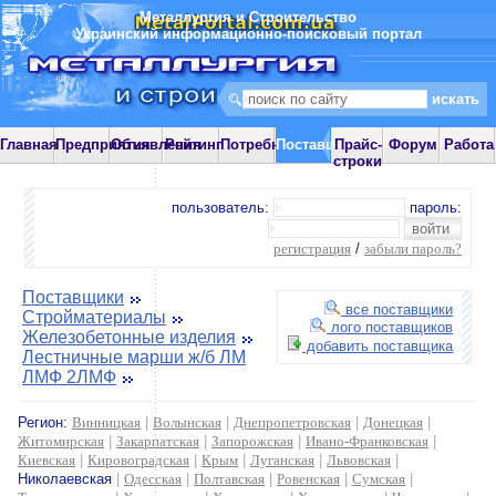
Металлургия и Строительство
Украинский информационно-поисковый портал
Главная
Предприятия
Объявления
Рейтинг
Потребности
Поставщики
Прайс-
Форум
Работа
строки
пользователь:
пароль:
регистрация
/
забыли пароль?
Поставщики
все поставщики
Стройматериалы
лого поставщиков
Железобетонные изделия
добавить поставщика
Лестничные марши ж/б ЛМ
ЛМФ 2ЛМФ
Регион:
Винницкая
|
Волынская
|
Днепропетровская
|
Донецкая
|
Житомирская
|
Закарпатская
|
Запорожская
|
Ивано-Франковская
|
Киевская
|
Кировоградская
|
Крым
|
Луганская
|
Львовская
|
Николаевская
|
Одесская
|
Полтавская
|
Ровенская
|
Сумская
|