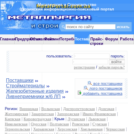
Металлургия и Строительство
Украинский информационно-поисковый портал
Главная
Предприятия
Объявления
Рейтинг
Потребности
Поставщики
Прайс-
Форум
Работа
строки
пользователь:
пароль:
регистрация
/
забыли пароль?
Поставщики
все поставщики
Стройматериалы
лого поставщиков
Железобетонные изделия
добавить поставщика
Ливнеприемники ж/б ЛП
Регион:
Винницкая
|
Волынская
|
Днепропетровская
|
Донецкая
|
Житомирская
|
Закарпатская
|
Запорожская
|
Ивано-Франковская
|
Киевская
|
Кировоградская
|
Крым
|
Луганская
|
Львовская
|
Николаевская
|
Одесская
|
Полтавская
|
Ровенская
|
Сумская
|
Тернопольская
|
Харьковская
|
Херсонская
|
Хмельницкая
|
Черкасская
|