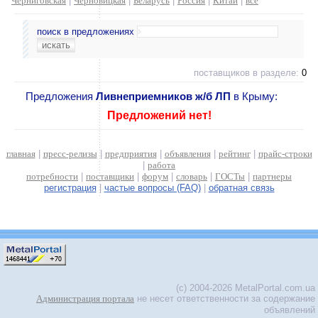
Черниговская
|
Черновицкая
|
Беларусь
|
Россия
|
Китай
|
все
поиск в предложениях
поставщиков в разделе:
0
Предложения
Ливнеприемников ж/б ЛП
в Крыму:
Предложений нет!
главная
|
пресс-релизы
|
предприятия
|
объявления
|
рейтинг
|
прайс-строки
|
работа
потребности
|
поставщики
|
форум
|
словарь
|
ГОСТы
|
партнеры
регистрация
|
частые вопросы (FAQ)
|
обратная связь
(c) 2004-2026 MetalPortal.com.ua
Администрация портала
не несет ответственности за содержание
объявлений