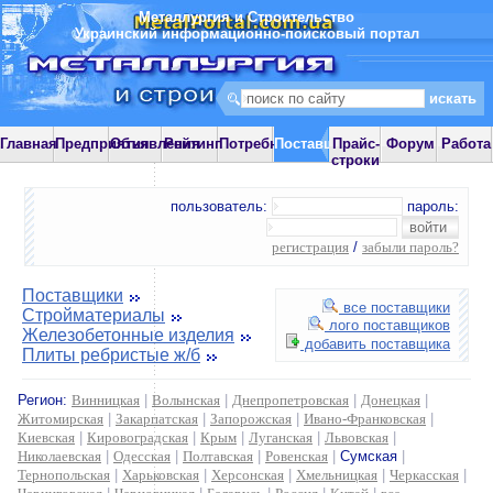
Металлургия и Строительство
Украинский информационно-поисковый портал
Главная
Предприятия
Объявления
Рейтинг
Потребности
Поставщики
Прайс-
Форум
Работа
строки
пользователь:
пароль:
регистрация
/
забыли пароль?
Поставщики
все поставщики
Стройматериалы
лого поставщиков
Железобетонные изделия
добавить поставщика
Плиты ребристые ж/б
Регион:
Винницкая
|
Волынская
|
Днепропетровская
|
Донецкая
|
Житомирская
|
Закарпатская
|
Запорожская
|
Ивано-Франковская
|
Киевская
|
Кировоградская
|
Крым
|
Луганская
|
Львовская
|
Николаевская
|
Одесская
|
Полтавская
|
Ровенская
|
Сумская
|
Тернопольская
|
Харьковская
|
Херсонская
|
Хмельницкая
|
Черкасская
|