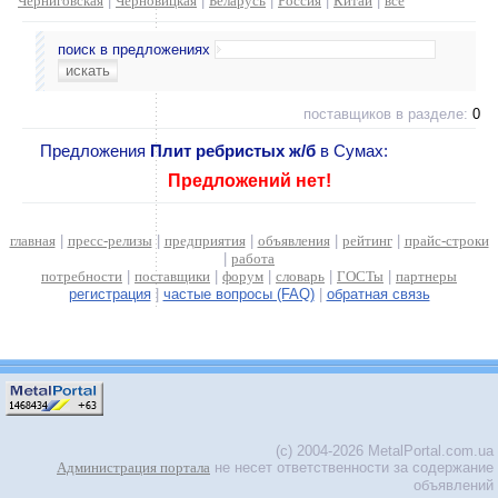
Черниговская
|
Черновицкая
|
Беларусь
|
Россия
|
Китай
|
все
поиск в предложениях
поставщиков в разделе:
0
Предложения
Плит ребристых ж/б
в Сумах:
Предложений нет!
главная
|
пресс-релизы
|
предприятия
|
объявления
|
рейтинг
|
прайс-строки
|
работа
потребности
|
поставщики
|
форум
|
словарь
|
ГОСТы
|
партнеры
регистрация
|
частые вопросы (FAQ)
|
обратная связь
(c) 2004-2026 MetalPortal.com.ua
Администрация портала
не несет ответственности за содержание
объявлений