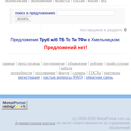
Черниговская
|
Черновицкая
|
Беларусь
|
Россия
|
Китай
|
все
поиск в предложениях
поставщиков в разделе:
0
Предложения
Труб ж/б ТБ Тс Ти ТФи
в Хмельницком:
Предложений нет!
главная
|
пресс-релизы
|
предприятия
|
объявления
|
рейтинг
|
прайс-строки
|
работа
потребности
|
поставщики
|
форум
|
словарь
|
ГОСТы
|
партнеры
регистрация
|
частые вопросы (FAQ)
|
обратная связь
(c) 2004-2026 MetalPortal.com.ua
Администрация портала
не несет ответственности за содержание
объявлений