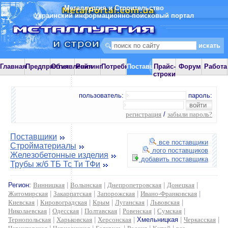
Металлургия и Строительство
Украинский информационно-поисковый портал
Главная
Предприятия
Объявления
Рейтинг
Потребности
Поставщики
Прайс-
Форум
Работа
строки
пользователь:
пароль:
регистрация
/
забыли пароль?
Поставщики
все поставщики
Стройматериалы
лого поставщиков
Железобетонные изделия
добавить поставщика
Трубы ж/б ТБ Тс Ти ТФи
Регион:
Винницкая
|
Волынская
|
Днепропетровская
|
Донецкая
|
Житомирская
|
Закарпатская
|
Запорожская
|
Ивано-Франковская
|
Киевская
|
Кировоградская
|
Крым
|
Луганская
|
Львовская
|
Николаевская
|
Одесская
|
Полтавская
|
Ровенская
|
Сумская
|
Тернопольская
|
Харьковская
|
Херсонская
|
Хмельницкая
|
Черкасская
|