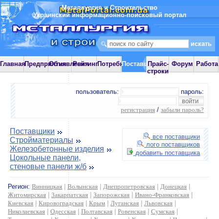
Металлургия и Строительство
Украинский информационно-поисковый портал
Главная
Предприятия
Объявления
Рейтинг
Потребности
Поставщики
Прайс-
Форум
Работа
строки
пользователь:
пароль:
регистрация
/
забыли пароль?
Поставщики
все поставщики
Стройматериалы
лого поставщиков
Железобетонные изделия
добавить поставщика
Цокольные панели,
стеновые панели ж/б
Регион:
Винницкая
|
Волынская
|
Днепропетровская
|
Донецкая
|
Житомирская
|
Закарпатская
|
Запорожская
|
Ивано-Франковская
|
Киевская
|
Кировоградская
|
Крым
|
Луганская
|
Львовская
|
Николаевская
|
Одесская
|
Полтавская
|
Ровенская
|
Сумская
|