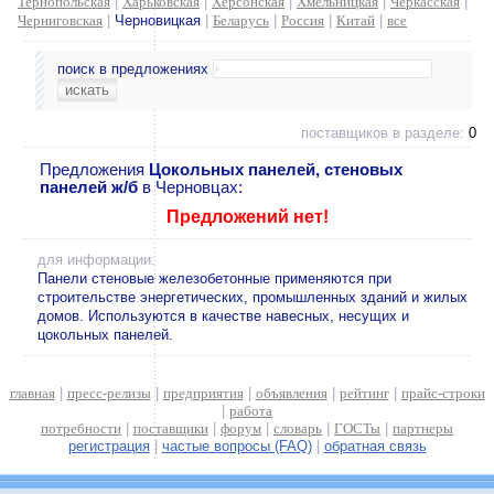
Тернопольская
|
Харьковская
|
Херсонская
|
Хмельницкая
|
Черкасская
|
Черниговская
|
Черновицкая
|
Беларусь
|
Россия
|
Китай
|
все
поиск в предложениях
поставщиков в разделе:
0
Предложения
Цокольных панелей, стеновых
панелей ж/б
в Черновцах:
Предложений нет!
для информации:
Панели стеновые железобетонные применяются при
строительстве энергетических, промышленных зданий и жилых
домов. Используются в качестве навесных, несущих и
цокольных панелей.
главная
|
пресс-релизы
|
предприятия
|
объявления
|
рейтинг
|
прайс-строки
|
работа
потребности
|
поставщики
|
форум
|
словарь
|
ГОСТы
|
партнеры
регистрация
|
частые вопросы (FAQ)
|
обратная связь