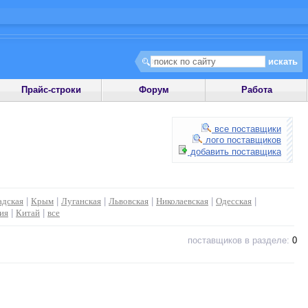
Прайс-строки
Форум
Работа
все поставщики
лого поставщиков
добавить поставщика
адская
|
Крым
|
Луганская
|
Львовская
|
Николаевская
|
Одесская
|
ия
|
Китай
|
все
поставщиков в разделе:
0