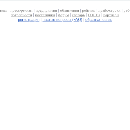
авная
|
пресс-релизы
|
предприятия
|
объявления
|
рейтинг
|
прайс-строки
|
раб
потребности
|
поставщики
|
форум
|
словарь
|
ГОСТы
|
партнеры
регистрация
|
частые вопросы (FAQ)
|
обратная связь