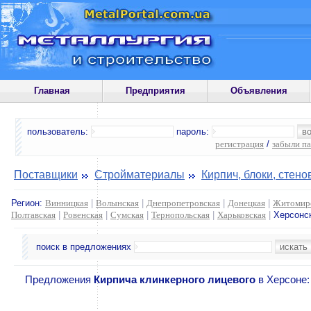
Главная
Предприятия
Объявления
пользователь:
пароль:
регистрация
/
забыли п
Поставщики
Стройматериалы
Кирпич, блоки, стен
Регион:
Винницкая
|
Волынская
|
Днепропетровская
|
Донецкая
|
Житомир
Полтавская
|
Ровенская
|
Сумская
|
Тернопольская
|
Харьковская
|
Херсонс
поиск в предложениях
Предложения
Кирпича клинкерного лицевого
в Херсоне: