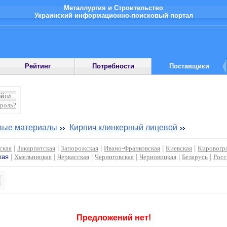
Металлургия и Строительство
Украинский информационно-поисковый портал
Рейтинг
Потребности
Поставщики
ароль?
овые материалы
Кирпич клинкерный лицевой
ская
|
Закарпатская
|
Запорожская
|
Ивано-Франковская
|
Киевская
|
Кировогр
кая
|
Хмельницкая
|
Черкасская
|
Черниговская
|
Черновицкая
|
Беларусь
|
Росс
Предложений нет!