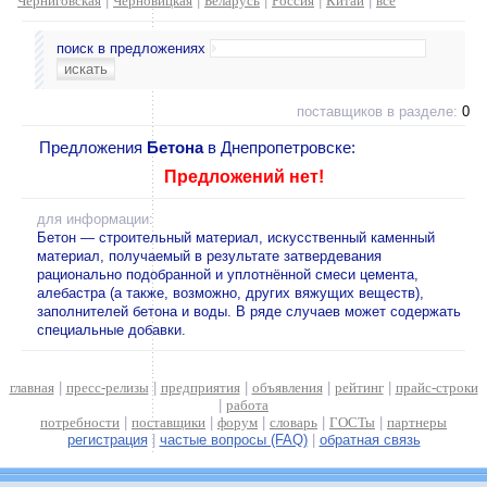
Черниговская
|
Черновицкая
|
Беларусь
|
Россия
|
Китай
|
все
поиск в предложениях
поставщиков в разделе:
0
Предложения
Бетона
в Днепропетровске:
Предложений нет!
для информации:
Бетон — строительный материал, искусственный каменный
материал, получаемый в результате затвердевания
рационально подобранной и уплотнённой смеси цемента,
алебастра (а также, возможно, других вяжущих веществ),
заполнителей бетона и воды. В ряде случаев может содержать
специальные добавки.
главная
|
пресс-релизы
|
предприятия
|
объявления
|
рейтинг
|
прайс-строки
|
работа
потребности
|
поставщики
|
форум
|
словарь
|
ГОСТы
|
партнеры
регистрация
|
частые вопросы (FAQ)
|
обратная связь