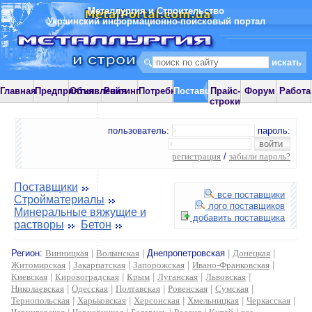
Металлургия и Строительство
Украинский информационно-поисковый портал
Главная
Предприятия
Объявления
Рейтинг
Потребности
Поставщики
Прайс-
Форум
Работа
строки
пользователь:
пароль:
регистрация
/
забыли пароль?
Поставщики
все поставщики
Стройматериалы
лого поставщиков
Минеральные вяжущие и
добавить поставщика
растворы
Бетон
Регион:
Винницкая
|
Волынская
|
Днепропетровская
|
Донецкая
|
Житомирская
|
Закарпатская
|
Запорожская
|
Ивано-Франковская
|
Киевская
|
Кировоградская
|
Крым
|
Луганская
|
Львовская
|
Николаевская
|
Одесская
|
Полтавская
|
Ровенская
|
Сумская
|
Тернопольская
|
Харьковская
|
Херсонская
|
Хмельницкая
|
Черкасская
|